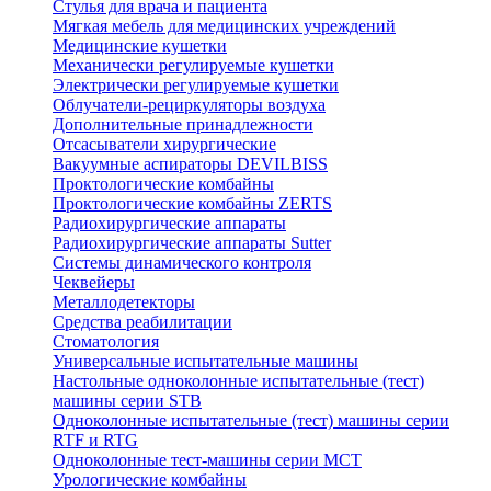
Стулья для врача и пациента
Мягкая мебель для медицинских учреждений
Медицинские кушетки
Механически регулируемые кушетки
Электрически регулируемые кушетки
Облучатели-рециркуляторы воздуха
Дополнительные принадлежности
Отсасыватели хирургические
Вакуумные аспираторы DEVILBISS
Проктологические комбайны
Проктологические комбайны ZERTS
Радиохирургические аппараты
Радиохирургические аппараты Sutter
Системы динамического контроля
Чеквейеры
Металлодетекторы
Средства реабилитации
Стоматология
Универсальные испытательные машины
Настольные одноколонные испытательные (тест)
машины серии STB
Одноколонные испытательные (тест) машины серии
RTF и RTG
Одноколонные тест-машины серии MCT
Урологические комбайны