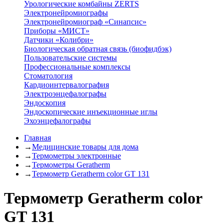
Урологические комбайны ZERTS
Электронейромиографы
Электронейромиограф «Синапсис»
Приборы «МИСТ»
Датчики «Колибри»
Биологическая обратная связь (биофидбэк)
Пользовательские системы
Профессиональные комплексы
Стоматология
Кардиоинтервалография
Электроэнцефалографы
Эндоскопия
Эндоскопические инъекционные иглы
Эхоэнцефалографы
Главная
→
Медицинские товары для дома
→
Термометры электронные
→
Термометры Geratherm
→
Термометр Geratherm color GT 131
Термометр Geratherm color
GT 131