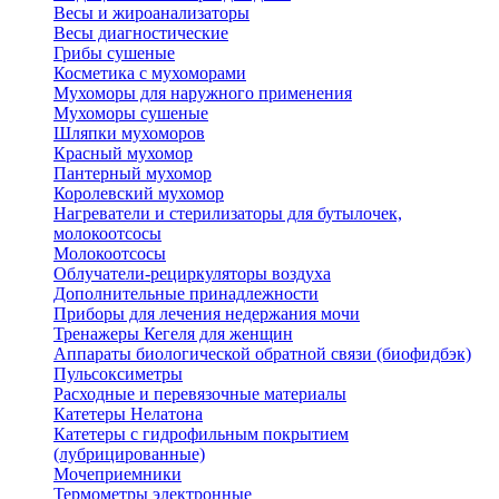
Весы и жироанализаторы
Весы диагностические
Грибы сушеные
Косметика с мухоморами
Мухоморы для наружного применения
Мухоморы сушеные
Шляпки мухоморов
Красный мухомор
Пантерный мухомор
Королевский мухомор
Нагреватели и стерилизаторы для бутылочек,
молокоотсосы
Молокоотсосы
Облучатели-рециркуляторы воздуха
Дополнительные принадлежности
Приборы для лечения недержания мочи
Тренажеры Кегеля для женщин
Аппараты биологической обратной связи (биофидбэк)
Пульсоксиметры
Расходные и перевязочные материалы
Катетеры Нелатона
Катетеры с гидрофильным покрытием
(лубрицированные)
Мочеприемники
Термометры электронные