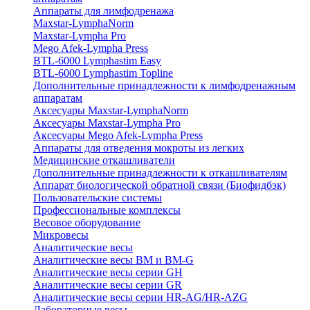
Аппараты для лимфодренажа
Maxstar-LymphaNorm
Maxstar-Lympha Pro
Mego Afek-Lympha Press
BTL-6000 Lymphastim Easy
BTL-6000 Lymphastim Topline
Дополнительные принадлежности к лимфодренажным
аппаратам
Аксесуары Maxstar-LymphaNorm
Аксесуары Maxstar-Lympha Pro
Аксесуары Mego Afek-Lympha Press
Аппараты для отведения мокроты из легких
Медицинские откашливатели
Дополнительные принадлежности к откашливателям
Аппарат биологической обратной связи (Биофидбэк)
Пользовательские системы
Профессиональные комплексы
Весовое оборудование
Микровесы
Аналитические весы
Аналитические весы BM и BM-G
Аналитические весы серии GH
Аналитические весы серии GR
Аналитические весы серии HR-AG/HR-AZG
Лабораторные весы