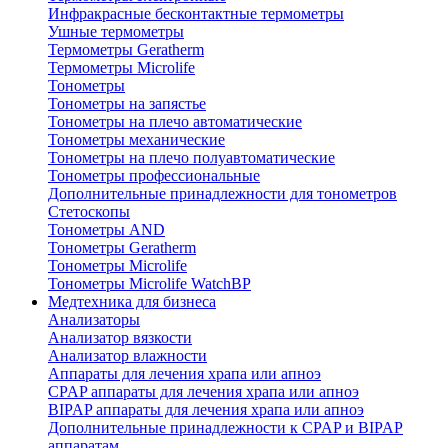
Инфракрасные бесконтактные термометры
Ушные термометры
Термометры Geratherm
Термометры Microlife
Тонометры
Тонометры на запястье
Тонометры на плечо автоматические
Тонометры механические
Тонометры на плечо полуавтоматические
Тонометры профессиональные
Дополнительные принадлежности для тонометров
Стетоскопы
Тонометры AND
Тонометры Geratherm
Тонометры Microlife
Тонометры Microlife WatchBP
Медтехника для бизнеса
Анализаторы
Анализатор вязкости
Анализатор влажности
Аппараты для лечения храпа или апноэ
CPAP аппараты для лечения храпа или апноэ
BIPAP аппараты для лечения храпа или апноэ
Дополнительные принадлежности к CPAP и BIPAP
аппаратам