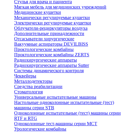
Стулья для врача и пациента
Мягкая мебель для медицинских учреждений
Медицинские кушетки
Механически регулируемые кушетки
Электрически регулируемые кушетки
Облучатели-рециркуляторы воздуха
Дополнительные принадлежности
Отсасыватели хирургические
Вакуумные аспираторы DEVILBISS
Проктологические комбайны
Проктологические комбайны ZERTS
Радиохирургические аппараты
Радиохирургические аппараты Sutter
Системы динамического контроля
Чеквейеры
Металлодетекторы
Средства реабилитации
Стоматология
Универсальные испытательные машины
Настольные одноколонные испытательные (тест)
машины серии STB
Одноколонные испытательные (тест) машины серии
RTF и RTG
Одноколонные тест-машины серии MCT
Урологические комбайны