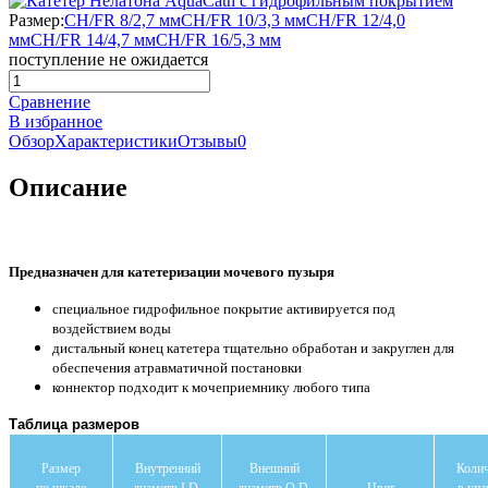
Размер:
CH/FR 8/2,7 мм
CH/FR 10/3,3 мм
CH/FR 12/4,0
мм
CH/FR 14/4,7 мм
CH/FR 16/5,3 мм
поступление не ожидается
Сравнение
В избранное
Обзор
Характеристики
Отзывы
0
Описание
Предназначен для катетеризации мочевого пузыря
специальное гидрофильное покрытие активируется под
воздействием воды
дистальный конец катетера тщательно обработан и закруглен для
обеспечения атравматичной постановки
коннектор подходит к мочеприемнику любого типа
Таблица размеров
Размер
Внутренний
Внешний
Колич
по шкале
диаметр I.D.
диаметр O.D.
Цвет
в упа