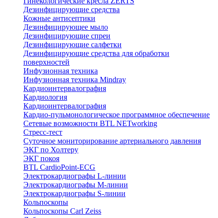
Гинекологические кресла ZERTS
Дезинфицирующие средства
Кожные антисептики
Дезинфицирующее мыло
Дезинфицирующие спреи
Дезинфицирующие салфетки
Дезинфицирующие средства для обработки
поверхностей
Инфузионная техника
Инфузионная техника Mindray
Кардиоинтервалография
Кардиология
Кардиоинтервалография
Кардио-пульмонологическое программное обеспечение
Сетевые возможности BTL NETworking
Стресс-тест
Суточное мониторирование артериального давления
ЭКГ по Холтеру
ЭКГ покоя
BTL CardioPoint-ECG
Электрокардиографы L-линии
Электрокардиографы M-линии
Электрокардиографы S-линии
Кольпоскопы
Кольпоскопы Carl Zeiss