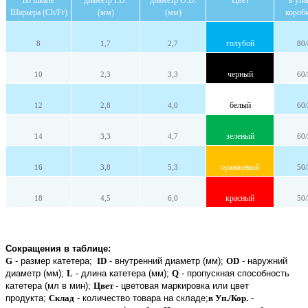
Шарьера (Сh/Fr)
(мм)
(мм)
коробк
голубой
8
1,7
2,7
80/
черный
10
2,3
3,3
60/
белый
12
2,8
4,0
60/
зеленый
14
3,3
4,7
60/
оранжевый
16
3,8
5,3
50/
красный
18
4,5
6,0
50/
Сокращения в таблице:
G
- размер катетера;
ID
- внутренний диаметр (мм);
OD
- наружний
диаметр (мм);
L
- длина катетера (мм);
Q
- пропускная способность
катетера (мл в мин);
Цвет
- цветовая маркировка или цвет
продукта;
Склад
- количество товара на складе;
в Уп./Кор.
-