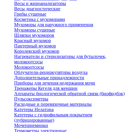
Весы и жироанализаторы
Весы диагностические
Грибы сушеные
Косметика с мухоморами
Мухоморы для наружного применения
Мухоморы сушеные
Шляпки мухоморов
Красный мухомор
Пантерный мухомор
Королевский мухомор
Нагреватели и стерилизаторы для бутылочек,
молокоотсосы
Молокоотсосы
Облучатели-рециркуляторы воздуха
Дополнительные принадлежности
Приборы для лечения недержания мочи
Тренажеры Кегеля для женщин
Аппараты биологической обратной связи (биофидбэк)
Пульсоксиметры
Расходные и перевязочные материалы
Катетеры Нелатона
Катетеры с гидрофильным покрытием
(лубрицированные)
Мочеприемники
Термометры электронные