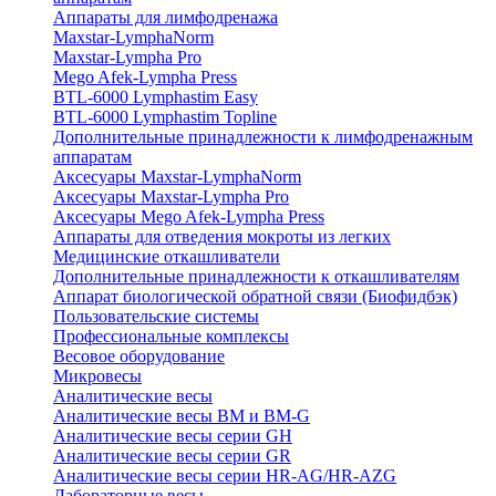
Аппараты для лимфодренажа
Maxstar-LymphaNorm
Maxstar-Lympha Pro
Mego Afek-Lympha Press
BTL-6000 Lymphastim Easy
BTL-6000 Lymphastim Topline
Дополнительные принадлежности к лимфодренажным
аппаратам
Аксесуары Maxstar-LymphaNorm
Аксесуары Maxstar-Lympha Pro
Аксесуары Mego Afek-Lympha Press
Аппараты для отведения мокроты из легких
Медицинские откашливатели
Дополнительные принадлежности к откашливателям
Аппарат биологической обратной связи (Биофидбэк)
Пользовательские системы
Профессиональные комплексы
Весовое оборудование
Микровесы
Аналитические весы
Аналитические весы BM и BM-G
Аналитические весы серии GH
Аналитические весы серии GR
Аналитические весы серии HR-AG/HR-AZG
Лабораторные весы