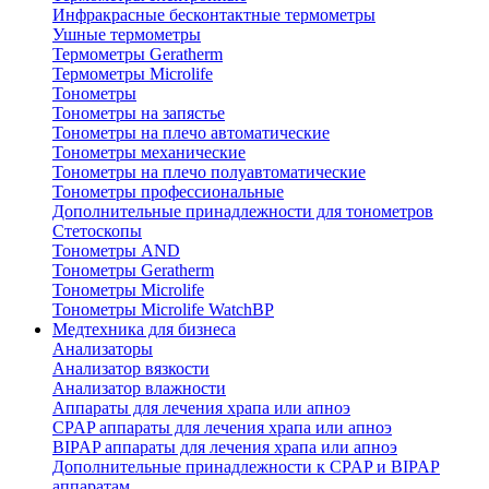
Инфракрасные бесконтактные термометры
Ушные термометры
Термометры Geratherm
Термометры Microlife
Тонометры
Тонометры на запястье
Тонометры на плечо автоматические
Тонометры механические
Тонометры на плечо полуавтоматические
Тонометры профессиональные
Дополнительные принадлежности для тонометров
Стетоскопы
Тонометры AND
Тонометры Geratherm
Тонометры Microlife
Тонометры Microlife WatchBP
Медтехника для бизнеса
Анализаторы
Анализатор вязкости
Анализатор влажности
Аппараты для лечения храпа или апноэ
CPAP аппараты для лечения храпа или апноэ
BIPAP аппараты для лечения храпа или апноэ
Дополнительные принадлежности к CPAP и BIPAP
аппаратам