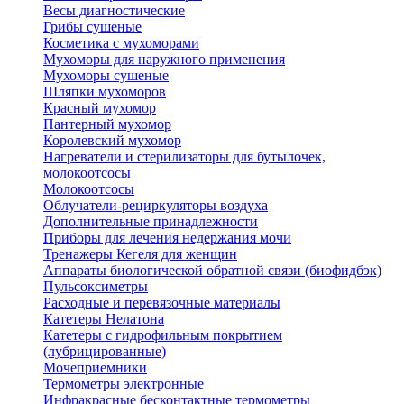
Весы диагностические
Грибы сушеные
Косметика с мухоморами
Мухоморы для наружного применения
Мухоморы сушеные
Шляпки мухоморов
Красный мухомор
Пантерный мухомор
Королевский мухомор
Нагреватели и стерилизаторы для бутылочек,
молокоотсосы
Молокоотсосы
Облучатели-рециркуляторы воздуха
Дополнительные принадлежности
Приборы для лечения недержания мочи
Тренажеры Кегеля для женщин
Аппараты биологической обратной связи (биофидбэк)
Пульсоксиметры
Расходные и перевязочные материалы
Катетеры Нелатона
Катетеры с гидрофильным покрытием
(лубрицированные)
Мочеприемники
Термометры электронные
Инфракрасные бесконтактные термометры