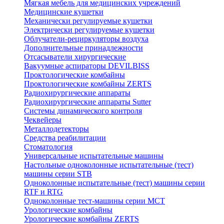
Мягкая мебель для медицинских учреждений
Медицинские кушетки
Механически регулируемые кушетки
Электрически регулируемые кушетки
Облучатели-рециркуляторы воздуха
Дополнительные принадлежности
Отсасыватели хирургические
Вакуумные аспираторы DEVILBISS
Проктологические комбайны
Проктологические комбайны ZERTS
Радиохирургические аппараты
Радиохирургические аппараты Sutter
Системы динамического контроля
Чеквейеры
Металлодетекторы
Средства реабилитации
Стоматология
Универсальные испытательные машины
Настольные одноколонные испытательные (тест)
машины серии STB
Одноколонные испытательные (тест) машины серии
RTF и RTG
Одноколонные тест-машины серии MCT
Урологические комбайны
Урологические комбайны ZERTS