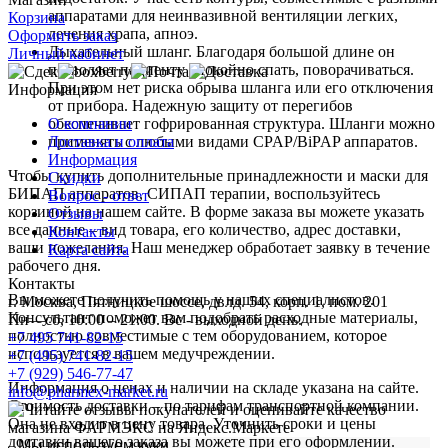
аппаратами для неинвазивной вентиляции легких,
Корзина
лечения храпа, апноэ.
Оформить заказ
Дыхательный шланг. Благодаря большой длине он
Личный кабинет
позволяет пациенту спокойно спать, поворачиваться.
При этом нет риска обрыва шланга или его отключения
Информация
от прибора. Надежную защиту от перегибов
обеспечивает гофрированная структура. Шланги можно
О компании
применять с любыми видами CPAP/BiPAP аппаратов.
Доставка и оплата
Информация
Чтобы купить дополнительные принадлежности и маски для
Скидки
БИПАП аппаратов, СИПАП терапии, воспользуйтесь
Вопрос - ответ
корзиной на нашем сайте. В форме заказа вы можете указать
Отзывы
все данные – вид товара, его количество, адрес доставки,
Контакты
ваши пожелания. Наш менеджер обработает заявку в течение
Карта сайта
рабочего дня.
Контакты
Вы можете получить помощь у наших специалистов.
г. Москва, Пятницкое шоссе, двлд. 54, корп. 1, пом. 201
Консультант поможет вам подобрать расходные материалы,
Пн—сб, 10:00 – 21:00. Вс - выходной день.
полностью совместимые с тем оборудованием, которое
+7 495 741-82-15
используется в вашем медучреждении.
+7 (495) 741-82-15
+7 (929) 546-77-47
Информация о ценах и наличии на складе указана на сайте.
info@pharmex-market.ru
Стоимость доставки – по тарифам транспортной компании.
Она не входит в цену товара. Уточнить сроки и цены
доставки вашего заказа вы можете при его оформлении.
Мы используем куки