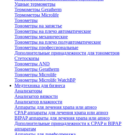
Ушные термометры
Термометры Geratherm
Термометры Microlife
Тонометры
Тонометры на запястье
Тонометры на плечо автоматические
Тонометры механические
Тонометры на плечо полуавтоматические
Тонометры профессиональные
Дополнительные принадлежности для тонометров
Стетоскопы
Тонометры AND
Тонометры Geratherm
Тонометры Microlife
Тонометры Microlife WatchBP
Медтехника для бизнеса
Анализаторы
Анализатор вязкости
Анализатор влажности
Аппараты для лечения храпа или апноэ
CPAP аппараты для лечения храпа или апноэ
BIPAP аппараты для лечения храпа или апноэ
Дополнительные принадлежности к CPAP и BIPAP
аппаратам
Аппараты для лимфодренажа