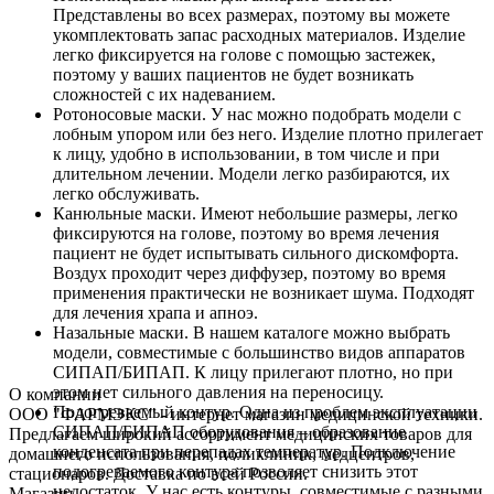
Представлены во всех размерах, поэтому вы можете
укомплектовать запас расходных материалов. Изделие
легко фиксируется на голове с помощью застежек,
поэтому у ваших пациентов не будет возникать
сложностей с их надеванием.
Ротоносовые маски. У нас можно подобрать модели с
лобным упором или без него. Изделие плотно прилегает
к лицу, удобно в использовании, в том числе и при
длительном лечении. Модели легко разбираются, их
легко обслуживать.
Канюльные маски. Имеют небольшие размеры, легко
фиксируются на голове, поэтому во время лечения
пациент не будет испытывать сильного дискомфорта.
Воздух проходит через диффузер, поэтому во время
применения практически не возникает шума. Подходят
для лечения храпа и апноэ.
Назальные маски. В нашем каталоге можно выбрать
модели, совместимые с большинство видов аппаратов
СИПАП/БИПАП. К лицу прилегают плотно, но при
этом нет сильного давления на переносицу.
О компании
Подогреваемый контур. Одна из проблем эксплуатации
ООО "ФАРМЭКС" - интернет магазин медицинской техники.
СИПАП/БИПАП оборудования – образование
Предлагаем широкий ассортимент медицинских товаров для
конденсата при перепадах температур. Подключение
домашнего использования, поликлиник, медцентров,
подогреваемого контура позволяет снизить этот
стационаров. Доставка по всей России.
недостаток. У нас есть контуры, совместимые с разными
Магазин