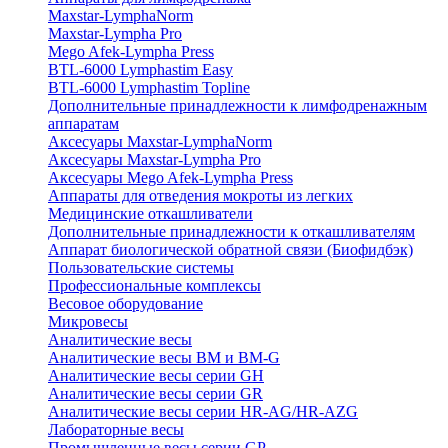
Maxstar-LymphaNorm
Maxstar-Lympha Pro
Mego Afek-Lympha Press
BTL-6000 Lymphastim Easy
BTL-6000 Lymphastim Topline
Дополнительные принадлежности к лимфодренажным
аппаратам
Аксесуары Maxstar-LymphaNorm
Аксесуары Maxstar-Lympha Pro
Аксесуары Mego Afek-Lympha Press
Аппараты для отведения мокроты из легких
Медицинские откашливатели
Дополнительные принадлежности к откашливателям
Аппарат биологической обратной связи (Биофидбэк)
Пользовательские системы
Профессиональные комплексы
Весовое оборудование
Микровесы
Аналитические весы
Аналитические весы BM и BM-G
Аналитические весы серии GH
Аналитические весы серии GR
Аналитические весы серии HR-AG/HR-AZG
Лабораторные весы
Промышленные весы серии GP