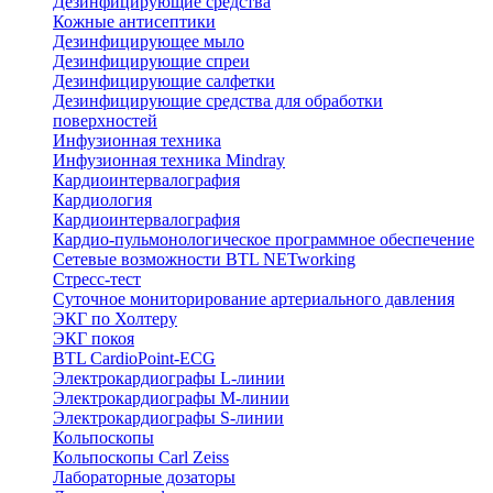
Дезинфицирующие средства
Кожные антисептики
Дезинфицирующее мыло
Дезинфицирующие спреи
Дезинфицирующие салфетки
Дезинфицирующие средства для обработки
поверхностей
Инфузионная техника
Инфузионная техника Mindray
Кардиоинтервалография
Кардиология
Кардиоинтервалография
Кардио-пульмонологическое программное обеспечение
Сетевые возможности BTL NETworking
Стресс-тест
Суточное мониторирование артериального давления
ЭКГ по Холтеру
ЭКГ покоя
BTL CardioPoint-ECG
Электрокардиографы L-линии
Электрокардиографы M-линии
Электрокардиографы S-линии
Кольпоскопы
Кольпоскопы Carl Zeiss
Лабораторные дозаторы