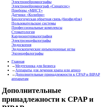
Электронейромиографы
Электронейромиограф «Синапсис»
Приборы «МИСТ»
Датчики «Колибри»
Биологическая обратная связь (биофидбэк)
Пользовательские системы
Профессиональные комплексы
Стоматология
Кардиоинтервалография
Электроэнцефалографы
Эндоскопия
Эндоскопические инъекционные иглы
Эхоэнцефалографы
Главная
→
Медтехника для бизнеса
→
Аппараты для лечения храпа или апноэ
→
Дополнительные принадлежности к CPAP и BIPAP
аппаратам
Дополнительные
принадлежности к CPAP и