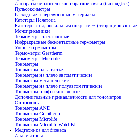
Аппараты биологической обратной связи (биофидбэк)
Пульсоксиметры
Расходные и перевязочные материалы
Катетеры Нелатона
Катетеры с гидрофильным покрытием (лубрицированные
Мочеприемники
Термометры электронные
Инфракрасные бесконтактные термометры
Ушные термометры
Термометры Geratherm
Термометры Microlife
Тонометры
Тонометры на запястье
Тонометры на плечо автоматические
Тонометры механические
Тонометры на плечо полуавтоматические
Тонометры профессиональные
Дополнительные принадлежности для тонометров
Стетоскопы
Тонометры AND
Тонометры Geratherm
Тонометры Microlife
Тонометры Microlife WatchBP
Медтехника для бизнеса
Анализаторы