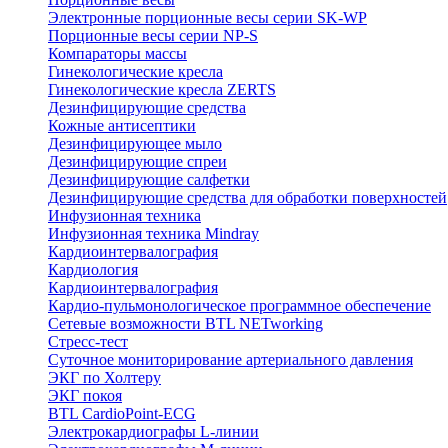
Электронные порционные весы серии SK-WP
Порционные весы серии NP-S
Компараторы массы
Гинекологические кресла
Гинекологические кресла ZERTS
Дезинфицирующие средства
Кожные антисептики
Дезинфицирующее мыло
Дезинфицирующие спреи
Дезинфицирующие салфетки
Дезинфицирующие средства для обработки поверхностей
Инфузионная техника
Инфузионная техника Mindray
Кардиоинтервалография
Кардиология
Кардиоинтервалография
Кардио-пульмонологическое программное обеспечение
Сетевые возможности BTL NETworking
Стресс-тест
Суточное мониторирование артериального давления
ЭКГ по Холтеру
ЭКГ покоя
BTL CardioPoint-ECG
Электрокардиографы L-линии