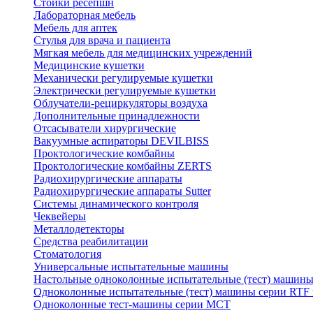
Стойки ресепшн
Лабораторная мебель
Мебель для аптек
Стулья для врача и пациента
Мягкая мебель для медицинских учреждений
Медицинские кушетки
Механически регулируемые кушетки
Электрически регулируемые кушетки
Облучатели-рециркуляторы воздуха
Дополнительные принадлежности
Отсасыватели хирургические
Вакуумные аспираторы DEVILBISS
Проктологические комбайны
Проктологические комбайны ZERTS
Радиохирургические аппараты
Радиохирургические аппараты Sutter
Системы динамического контроля
Чеквейеры
Металлодетекторы
Средства реабилитации
Стоматология
Универсальные испытательные машины
Настольные одноколонные испытательные (тест) машин
Одноколонные испытательные (тест) машины серии RTF
Одноколонные тест-машины серии MCT