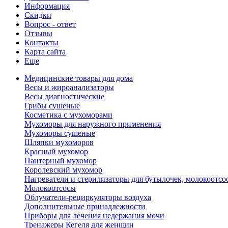
Информация
Скидки
Вопрос - ответ
Отзывы
Контакты
Карта сайта
Еще
Медицинские товары для дома
Весы и жироанализаторы
Весы диагностические
Грибы сушеные
Косметика с мухоморами
Мухоморы для наружного применения
Мухоморы сушеные
Шляпки мухоморов
Красный мухомор
Пантерный мухомор
Королевский мухомор
Нагреватели и стерилизаторы для бутылочек, молокоотсо
Молокоотсосы
Облучатели-рециркуляторы воздуха
Дополнительные принадлежности
Приборы для лечения недержания мочи
Тренажеры Кегеля для женщин