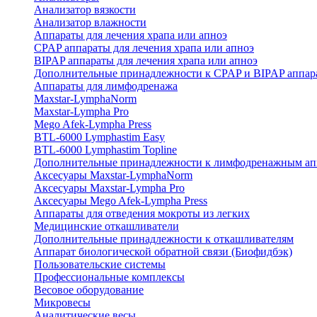
Анализатор вязкости
Анализатор влажности
Аппараты для лечения храпа или апноэ
CPAP аппараты для лечения храпа или апноэ
BIPAP аппараты для лечения храпа или апноэ
Дополнительные принадлежности к CPAP и BIPAP аппар
Аппараты для лимфодренажа
Maxstar-LymphaNorm
Maxstar-Lympha Pro
Mego Afek-Lympha Press
BTL-6000 Lymphastim Easy
BTL-6000 Lymphastim Topline
Дополнительные принадлежности к лимфодренажным ап
Аксесуары Maxstar-LymphaNorm
Аксесуары Maxstar-Lympha Pro
Аксесуары Mego Afek-Lympha Press
Аппараты для отведения мокроты из легких
Медицинские откашливатели
Дополнительные принадлежности к откашливателям
Аппарат биологической обратной связи (Биофидбэк)
Пользовательские системы
Профессиональные комплексы
Весовое оборудование
Микровесы
Аналитические весы