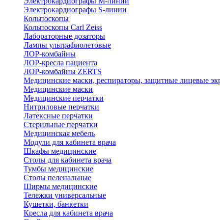
Электрокардиографы M-линии
Электрокардиографы S-линии
Кольпоскопы
Кольпоскопы Carl Zeiss
Лабораторные дозаторы
Лампы ультрафиолетовые
ЛОР-комбайны
ЛОР-кресла пациента
ЛОР-комбайны ZERTS
Медицинские маски, респираторы, защитные лицевые эк
Медицинские маски
Медицинские перчатки
Нитриловые перчатки
Латексные перчатки
Стерильные перчатки
Медицинская мебель
Модули для кабинета врача
Шкафы медицинские
Столы для кабинета врача
Тумбы медицинские
Столы пеленальные
Ширмы медицинские
Тележки универсальные
Кушетки, банкетки
Кресла для кабинета врача