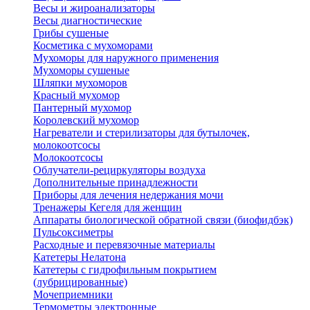
Весы и жироанализаторы
Весы диагностические
Грибы сушеные
Косметика с мухоморами
Мухоморы для наружного применения
Мухоморы сушеные
Шляпки мухоморов
Красный мухомор
Пантерный мухомор
Королевский мухомор
Нагреватели и стерилизаторы для бутылочек,
молокоотсосы
Молокоотсосы
Облучатели-рециркуляторы воздуха
Дополнительные принадлежности
Приборы для лечения недержания мочи
Тренажеры Кегеля для женщин
Аппараты биологической обратной связи (биофидбэк)
Пульсоксиметры
Расходные и перевязочные материалы
Катетеры Нелатона
Катетеры с гидрофильным покрытием
(лубрицированные)
Мочеприемники
Термометры электронные