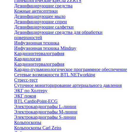
Гинекологические кресла ZERTS
Дезинфицирующие средства
Кожные антисептики
Дезинфицирующее мыло
Дезинфицирующие спреи
Дезинфицирующие салфетки
Дезинфицирующие средства для обработки
поверхностей
Инфузионная техника
Инфузионная техника Mindray
Кардиоинтервалография
Кардиология
Кардиоинтервалография
Кардио-пульмонологическое программное обеспечение
Сетевые возможности BTL NETworking
Стресс-тест
Суточное мониторирование артериального давления
ЭКГ по Холтеру
ЭКГ покоя
BTL CardioPoint-ECG
Электрокардиографы L-линии
Электрокардиографы M-линии
Электрокардиографы S-линии
Кольпоскопы
Кольпоскопы Carl Zeiss