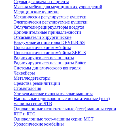
Стулья для врача и пациента
Мягкая мебель для медицинских учреждений
Медицинские кушетки
Механически регулируемые кушетки
Электрически регулируемые кушетки
Облучатели-рециркуляторы воздуха
Дополнительные принадлежности
Отсасыватели хирургические
Вакуумные аспираторы DEVILBISS
Проктологические комбайны
Проктологические комбайны ZERTS
Радиохирургические аппараты
Радиохирургические аппараты Sutter
Системы динамического контроля
Чеквейеры
Металлодетекторы
Средства реабилитации
Стоматология
Универсальные испытательные машины
Настольные одноколонные испытательные (тест)
машины серии STB
Одноколонные испытательные (тест) машины серии
RTF и RTG
Одноколонные тест-машины серии MCT
Урологические комбайны