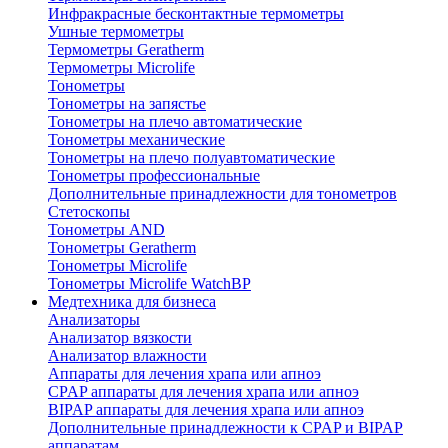
Инфракрасные бесконтактные термометры
Ушные термометры
Термометры Geratherm
Термометры Microlife
Тонометры
Тонометры на запястье
Тонометры на плечо автоматические
Тонометры механические
Тонометры на плечо полуавтоматические
Тонометры профессиональные
Дополнительные принадлежности для тонометров
Стетоскопы
Тонометры AND
Тонометры Geratherm
Тонометры Microlife
Тонометры Microlife WatchBP
Медтехника для бизнеса
Анализаторы
Анализатор вязкости
Анализатор влажности
Аппараты для лечения храпа или апноэ
CPAP аппараты для лечения храпа или апноэ
BIPAP аппараты для лечения храпа или апноэ
Дополнительные принадлежности к CPAP и BIPAP
аппаратам