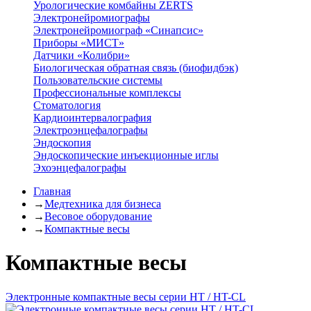
Урологические комбайны ZERTS
Электронейромиографы
Электронейромиограф «Синапсис»
Приборы «МИСТ»
Датчики «Колибри»
Биологическая обратная связь (биофидбэк)
Пользовательские системы
Профессиональные комплексы
Стоматология
Кардиоинтервалография
Электроэнцефалографы
Эндоскопия
Эндоскопические инъекционные иглы
Эхоэнцефалографы
Главная
→
Медтехника для бизнеса
→
Весовое оборудование
→
Компактные весы
Компактные весы
Электронные компактные весы серии HT / HT-CL