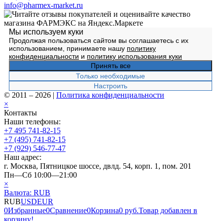
info@pharmex-market.ru
Мы используем куки
Продолжая пользоваться сайтом вы соглашаетесь с их
использованием, принимаете нашу
политику
конфиденциальности
и
политику использования куки
Принять все
Только необходимые
Настроить
© 2011 – 2026
|
Политика конфиденциальности
×
Контакты
Наши телефоны:
+7 495 741-82-15
+7 (495) 741-82-15
+7 (929) 546-77-47
Наш адрес:
г. Москва, Пятницкое шоссе, двлд. 54, корп. 1, пом. 201
Пн—Сб 10:00—21:00
×
Валюта:
RUB
RUB
USD
EUR
0
Избранные
0
Сравнение
0
Корзина
0 руб.
Товар добавлен в
корзину!