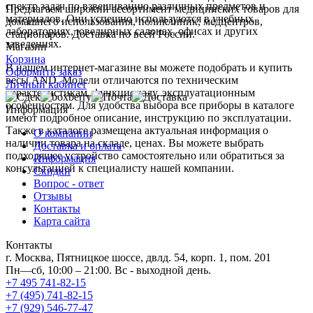
спектр задач по взвешиванию различных предметов и
Предлагаем широкий ассортимент медицинских товаров для
материалов. Они успешно используются в учебных
домашнего использования, поликлиник, медцентров,
лабораториях, ювелирных салонах, офисах и других
стационаров. Доставка по всей России.
заведениях.
Магазин
Корзина
В нашем интернет-магазине вы можете подобрать и купить
Оформить заказ
весы AND. Модели отличаются по техническим
Личный кабинет
характеристикам, функционалу, эксплуатационным
особенностям. Для удобства выбора все приборы в каталоге
Информация
имеют подробное описание, инструкцию по эксплуатации.
Также в каталоге размещена актуальная информация о
О компании
наличии товара на складе, ценах. Вы можете выбрать
Доставка и оплата
подходящее устройство самостоятельно или обратиться за
Информация
консультацией к специалисту нашей компании.
Скидки
Вопрос - ответ
Отзывы
Контакты
Карта сайта
Контакты
г. Москва, Пятницкое шоссе, двлд. 54, корп. 1, пом. 201
Пн—сб, 10:00 – 21:00. Вс - выходной день.
+7 495 741-82-15
+7 (495) 741-82-15
+7 (929) 546-77-47