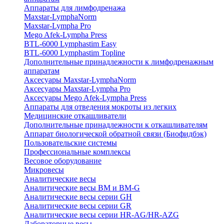
Аппараты для лимфодренажа
Maxstar-LymphaNorm
Maxstar-Lympha Pro
Mego Afek-Lympha Press
BTL-6000 Lymphastim Easy
BTL-6000 Lymphastim Topline
Дополнительные принадлежности к лимфодренажным
аппаратам
Аксесуары Maxstar-LymphaNorm
Аксесуары Maxstar-Lympha Pro
Аксесуары Mego Afek-Lympha Press
Аппараты для отведения мокроты из легких
Медицинские откашливатели
Дополнительные принадлежности к откашливателям
Аппарат биологической обратной связи (Биофидбэк)
Пользовательские системы
Профессиональные комплексы
Весовое оборудование
Микровесы
Аналитические весы
Аналитические весы BM и BM-G
Аналитические весы серии GH
Аналитические весы серии GR
Аналитические весы серии HR-AG/HR-AZG
Лабораторные весы