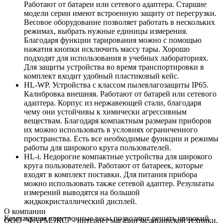
Работают от батареи или сетевого адаптера. Старшие
модели серии имеют встроенную защиту от перегрузки.
Весовое оборудование позволяет работать в нескольких
режимах, выбрать нужные единицы измерения.
Благодаря функции тарирования можно с помощью
нажатия кнопки исключить массу тары. Хорошо
подходят для использования в учебных лабораториях.
Для защиты устройства во время транспортировки в
комплект входит удобный пластиковый кейс.
HL-WP. Устройства с классом пылевлагозащиты IP65.
Калибровка внешняя. Работают от батарей или сетевого
адаптера. Корпус из нержавеющей стали, благодаря
чему они устойчивы к химически агрессивным
веществам. Благодаря компактным размерам приборов
их можно использовать в условиях ограниченного
пространства. Есть все необходимые функции и режимы
работы для широкого круга пользователей.
HL-i. Недорогие компактные устройства для широкого
круга пользователей. Работают от батареек, которые
входят в комплект поставки. Для питания прибора
можно использовать также сетевой адаптер. Результаты
измерений выводятся на большой
жидкокристаллический дисплей.
О компании
Компактные электронные весы позволяют решать широкий
ООО "ФАРМЭКС" - интернет магазин медицинской техники.