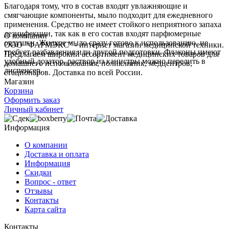
Благодаря тому, что в состав входят увлажняющие и
смягчающие компоненты, мыло подходит для ежедневного
применения. Средство не имеет стойкого неприятного запаха
дезинфекции, так как в его состав входят парфюмерные
О компании
отдушки. Жидкое мыло сразу готово к использованию, не
ООО "ФАРМЭКС" - интернет магазин медицинской техники.
требует разбавления или другой подготовки. Флаконы имеют
Предлагаем широкий ассортимент медицинских товаров для
удобный дозатор, раствор из канистры можно перелить в
домашнего использования, поликлиник, медцентров,
диспенсер.
стационаров. Доставка по всей России.
Магазин
Корзина
Оформить заказ
Личный кабинет
Информация
О компании
Доставка и оплата
Информация
Скидки
Вопрос - ответ
Отзывы
Контакты
Карта сайта
Контакты