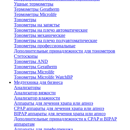
Ушные термометры
Термометры Geratherm
Термометры Microlife
Тонометры
Тонометры на запястье
Тонометры на плечо автоматические
Тонометры механические
Тонометры на плечо полуавтоматические
Тонометры профессиональные
Дополнительные принадлежности для тонометров
Стетоскопы
Тонометры AND
Тонометры Geratherm
Тонометры Microlife
Тонометры Microlife WatchBP
Медтехника для бизнеса
Анализаторы
Анализатор вязкости
Анализатор влажности
Аппараты для лечения храпа или апноэ
CPAP аппараты для лечения храпа или апноэ
BIPAP аппараты для лечения храпа или апноэ
Дополнительные принадлежности к CPAP и BIPAP
аппаратам
Аппараты для лимфодренажа