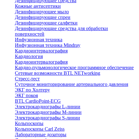
Дезинфицирующие средства
Кожные антисептики
Дезинфицирующее мыло
Дезинфицирующие спреи
Дезинфицирующие салфетки
Дезинфицирующие средства для обработки
поверхностей
Инфузионная техника
Инфузионная техника Mindray
Кардиоинтервалография
Кардиология
Кардиоинтервалография
Кардио-пульмонологическое программное обеспечение
Сетевые возможности BTL NETworking
Стресс-тест
Суточное мониторирование артериального давления
ЭКГ по Холтеру
ЭКГ покоя
BTL CardioPoint-ECG
Электрокардиографы L-линии
Электрокардиографы M-линии
Электрокардиографы S-линии
Кольпоскопы
Кольпоскопы Carl Zeiss
Лабораторные дозаторы