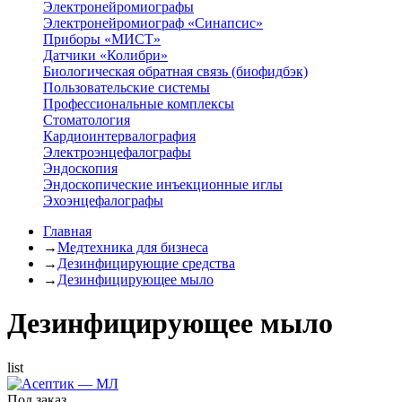
Электронейромиографы
Электронейромиограф «Синапсис»
Приборы «МИСТ»
Датчики «Колибри»
Биологическая обратная связь (биофидбэк)
Пользовательские системы
Профессиональные комплексы
Стоматология
Кардиоинтервалография
Электроэнцефалографы
Эндоскопия
Эндоскопические инъекционные иглы
Эхоэнцефалографы
Главная
→
Медтехника для бизнеса
→
Дезинфицирующие средства
→
Дезинфицирующее мыло
Дезинфицирующее мыло
list
Под заказ