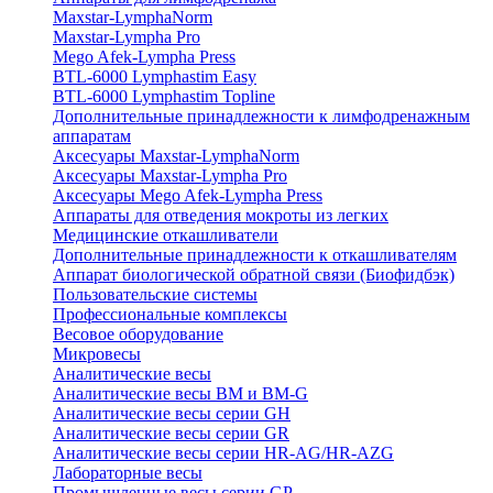
Maxstar-LymphaNorm
Maxstar-Lympha Pro
Mego Afek-Lympha Press
BTL-6000 Lymphastim Easy
BTL-6000 Lymphastim Topline
Дополнительные принадлежности к лимфодренажным
аппаратам
Аксесуары Maxstar-LymphaNorm
Аксесуары Maxstar-Lympha Pro
Аксесуары Mego Afek-Lympha Press
Аппараты для отведения мокроты из легких
Медицинские откашливатели
Дополнительные принадлежности к откашливателям
Аппарат биологической обратной связи (Биофидбэк)
Пользовательские системы
Профессиональные комплексы
Весовое оборудование
Микровесы
Аналитические весы
Аналитические весы BM и BM-G
Аналитические весы серии GH
Аналитические весы серии GR
Аналитические весы серии HR-AG/HR-AZG
Лабораторные весы
Промышленные весы серии GP