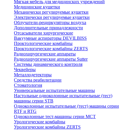
Мягкая мебель для медицинских учреждений
Медицинские кушетки
Механически регулируемые кушетки
Электрически регулируемые кушетки
Облучатели-рециркуляторы воздуха
Дополнительные принадлежности
Отсасыватели хирургические
Вакуумные аспираторы DEVILBISS
Проктологические комбайны
Проктологические комбайны ZERTS
Радиохирургические аппараты
Радиохирургические аппараты Sutter
Системы динамического контроля
Чеквейеры
Металлодетекторы
Средства реабилитации
Стоматология
Универсальные испытательные машины
Настольные одноколонные испытательные (тест)
машины серии STB
Одноколонные испытательные (тест) машины серии
RTF и RTG
Одноколонные тест-машины серии MCT
Урологические комбайны
Урологические комбайны ZERTS