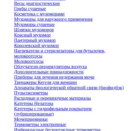
Весы диагностические
Грибы сушеные
Косметика с мухоморами
Мухоморы для наружного применения
Мухоморы сушеные
Шляпки мухоморов
Красный мухомор
Пантерный мухомор
Королевский мухомор
Нагреватели и стерилизаторы для бутылочек,
молокоотсосы
Молокоотсосы
Облучатели-рециркуляторы воздуха
Дополнительные принадлежности
Приборы для лечения недержания мочи
Тренажеры Кегеля для женщин
Аппараты биологической обратной связи (биофидбэк)
Пульсоксиметры
Расходные и перевязочные материалы
Катетеры Нелатона
Катетеры с гидрофильным покрытием
(лубрицированные)
Мочеприемники
Термометры электронные
Инфракрасные бесконтактные термометры