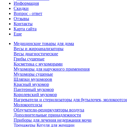
Информация
Скидки
Вопрос - ответ
Отзывы
Контакты
Карта сайта
Еще
Медицинские товары для дома
Весы и жироанализаторы
Весы диагностические
Грибы сушеные
Косметика с мухоморами
Мухоморы для наружного применения
Мухоморы сушеные
Шляпки мухоморов
Красный мухомор
Пантерный мухомор
Королевский мухомор
Нагреватели и стерилизаторы для бутылочек, молокоотсо
Молокоотсосы
Облучатели-рециркуляторы воздуха
Дополнительные принадлежности
Приборы для лечения недержания мочи
Тренажеры Кегеля для женщин