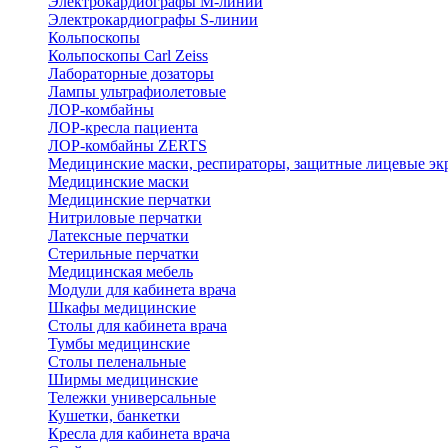
Электрокардиографы M-линии
Электрокардиографы S-линии
Кольпоскопы
Кольпоскопы Carl Zeiss
Лабораторные дозаторы
Лампы ультрафиолетовые
ЛОР-комбайны
ЛОР-кресла пациента
ЛОР-комбайны ZERTS
Медицинские маски, респираторы, защитные лицевые эк
Медицинские маски
Медицинские перчатки
Нитриловые перчатки
Латексные перчатки
Стерильные перчатки
Медицинская мебель
Модули для кабинета врача
Шкафы медицинские
Столы для кабинета врача
Тумбы медицинские
Столы пеленальные
Ширмы медицинские
Тележки универсальные
Кушетки, банкетки
Кресла для кабинета врача