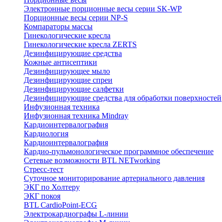
Электронные порционные весы серии SK-WP
Порционные весы серии NP-S
Компараторы массы
Гинекологические кресла
Гинекологические кресла ZERTS
Дезинфицирующие средства
Кожные антисептики
Дезинфицирующее мыло
Дезинфицирующие спреи
Дезинфицирующие салфетки
Дезинфицирующие средства для обработки поверхностей
Инфузионная техника
Инфузионная техника Mindray
Кардиоинтервалография
Кардиология
Кардиоинтервалография
Кардио-пульмонологическое программное обеспечение
Сетевые возможности BTL NETworking
Стресс-тест
Суточное мониторирование артериального давления
ЭКГ по Холтеру
ЭКГ покоя
BTL CardioPoint-ECG
Электрокардиографы L-линии