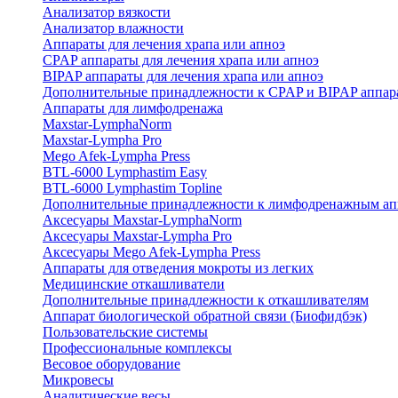
Анализатор вязкости
Анализатор влажности
Аппараты для лечения храпа или апноэ
CPAP аппараты для лечения храпа или апноэ
BIPAP аппараты для лечения храпа или апноэ
Дополнительные принадлежности к CPAP и BIPAP аппар
Аппараты для лимфодренажа
Maxstar-LymphaNorm
Maxstar-Lympha Pro
Mego Afek-Lympha Press
BTL-6000 Lymphastim Easy
BTL-6000 Lymphastim Topline
Дополнительные принадлежности к лимфодренажным ап
Аксесуары Maxstar-LymphaNorm
Аксесуары Maxstar-Lympha Pro
Аксесуары Mego Afek-Lympha Press
Аппараты для отведения мокроты из легких
Медицинские откашливатели
Дополнительные принадлежности к откашливателям
Аппарат биологической обратной связи (Биофидбэк)
Пользовательские системы
Профессиональные комплексы
Весовое оборудование
Микровесы
Аналитические весы