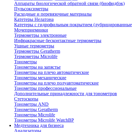
Аппараты биологической обратной связи (биофидбэк)
Пульсоксиметры
Расходные и перевязочные материалы
Катетеры Нелатона
Катетеры с гидрофильным покрытием (лубрицированные
Мочеприемники
Термометры электронные
Инфракрасные бесконтактные термометры
Ушные термометры
Термометры Geratherm
Термометры Microlife
Тонометры
Тонометры на запястье
Тонометры на плечо автоматические
Тонометры механические
Тонометры на плечо полуавтоматические
Тонометры профессиональные
Дополнительные принадлежности для тонометров
Стетоскопы
Тонометры AND
Тонометры Geratherm
Тонометры Microlife
Тонометры Microlife WatchBP
Медтехника для бизнеса
Анализаторы