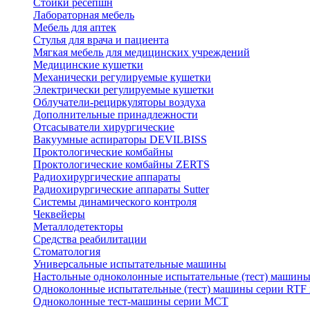
Стойки ресепшн
Лабораторная мебель
Мебель для аптек
Стулья для врача и пациента
Мягкая мебель для медицинских учреждений
Медицинские кушетки
Механически регулируемые кушетки
Электрически регулируемые кушетки
Облучатели-рециркуляторы воздуха
Дополнительные принадлежности
Отсасыватели хирургические
Вакуумные аспираторы DEVILBISS
Проктологические комбайны
Проктологические комбайны ZERTS
Радиохирургические аппараты
Радиохирургические аппараты Sutter
Системы динамического контроля
Чеквейеры
Металлодетекторы
Средства реабилитации
Стоматология
Универсальные испытательные машины
Настольные одноколонные испытательные (тест) машин
Одноколонные испытательные (тест) машины серии RTF
Одноколонные тест-машины серии MCT