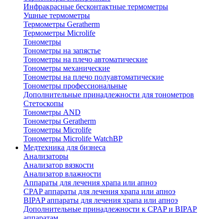
Инфракрасные бесконтактные термометры
Ушные термометры
Термометры Geratherm
Термометры Microlife
Тонометры
Тонометры на запястье
Тонометры на плечо автоматические
Тонометры механические
Тонометры на плечо полуавтоматические
Тонометры профессиональные
Дополнительные принадлежности для тонометров
Стетоскопы
Тонометры AND
Тонометры Geratherm
Тонометры Microlife
Тонометры Microlife WatchBP
Медтехника для бизнеса
Анализаторы
Анализатор вязкости
Анализатор влажности
Аппараты для лечения храпа или апноэ
CPAP аппараты для лечения храпа или апноэ
BIPAP аппараты для лечения храпа или апноэ
Дополнительные принадлежности к CPAP и BIPAP
аппаратам