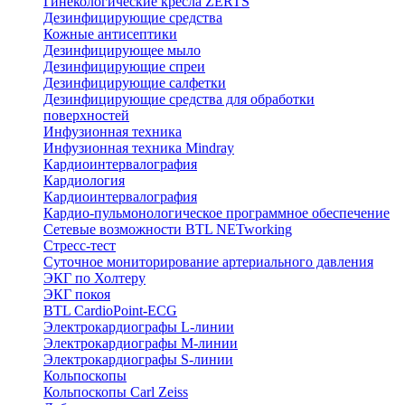
Гинекологические кресла ZERTS
Дезинфицирующие средства
Кожные антисептики
Дезинфицирующее мыло
Дезинфицирующие спреи
Дезинфицирующие салфетки
Дезинфицирующие средства для обработки
поверхностей
Инфузионная техника
Инфузионная техника Mindray
Кардиоинтервалография
Кардиология
Кардиоинтервалография
Кардио-пульмонологическое программное обеспечение
Сетевые возможности BTL NETworking
Стресс-тест
Суточное мониторирование артериального давления
ЭКГ по Холтеру
ЭКГ покоя
BTL CardioPoint-ECG
Электрокардиографы L-линии
Электрокардиографы M-линии
Электрокардиографы S-линии
Кольпоскопы
Кольпоскопы Carl Zeiss