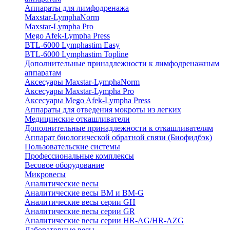
Аппараты для лимфодренажа
Maxstar-LymphaNorm
Maxstar-Lympha Pro
Mego Afek-Lympha Press
BTL-6000 Lymphastim Easy
BTL-6000 Lymphastim Topline
Дополнительные принадлежности к лимфодренажным
аппаратам
Аксесуары Maxstar-LymphaNorm
Аксесуары Maxstar-Lympha Pro
Аксесуары Mego Afek-Lympha Press
Аппараты для отведения мокроты из легких
Медицинские откашливатели
Дополнительные принадлежности к откашливателям
Аппарат биологической обратной связи (Биофидбэк)
Пользовательские системы
Профессиональные комплексы
Весовое оборудование
Микровесы
Аналитические весы
Аналитические весы BM и BM-G
Аналитические весы серии GH
Аналитические весы серии GR
Аналитические весы серии HR-AG/HR-AZG
Лабораторные весы