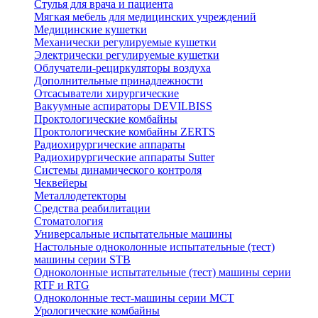
Стулья для врача и пациента
Мягкая мебель для медицинских учреждений
Медицинские кушетки
Механически регулируемые кушетки
Электрически регулируемые кушетки
Облучатели-рециркуляторы воздуха
Дополнительные принадлежности
Отсасыватели хирургические
Вакуумные аспираторы DEVILBISS
Проктологические комбайны
Проктологические комбайны ZERTS
Радиохирургические аппараты
Радиохирургические аппараты Sutter
Системы динамического контроля
Чеквейеры
Металлодетекторы
Средства реабилитации
Стоматология
Универсальные испытательные машины
Настольные одноколонные испытательные (тест)
машины серии STB
Одноколонные испытательные (тест) машины серии
RTF и RTG
Одноколонные тест-машины серии MCT
Урологические комбайны