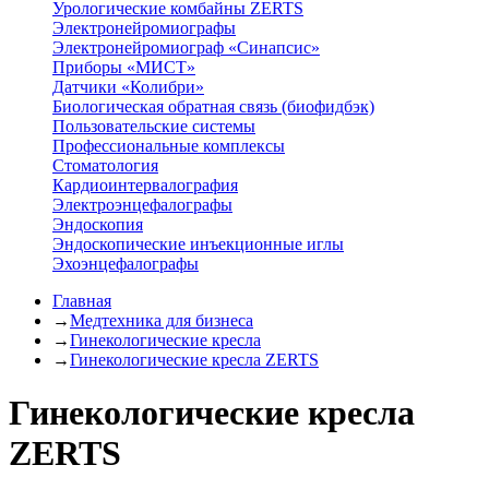
Урологические комбайны ZERTS
Электронейромиографы
Электронейромиограф «Синапсис»
Приборы «МИСТ»
Датчики «Колибри»
Биологическая обратная связь (биофидбэк)
Пользовательские системы
Профессиональные комплексы
Стоматология
Кардиоинтервалография
Электроэнцефалографы
Эндоскопия
Эндоскопические инъекционные иглы
Эхоэнцефалографы
Главная
→
Медтехника для бизнеса
→
Гинекологические кресла
→
Гинекологические кресла ZERTS
Гинекологические кресла
ZERTS