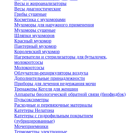
Весы и жироанализаторы
Весы диагностические
Грибы сушеные
Косметика с мухоморами
Мухоморы для наружного применения
Мухоморы сушеные
Шляпки мухоморов
Красный мухомор
Пантерный мухомор
Королевский мухомор
Нагреватели и стерилизаторы для бутылочек,
молокоотсосы
Молокоотсосы
Облучатели-рециркуляторы воздуха
Дополнительные принадлежности
Приборы для лечения недержания мочи
Тренажеры Кегеля для женщин
Аппараты биологической обратной связи (биофидбэк)
Пульсоксиметры
Расходные и перевязочные материалы
Катетеры Нелатона
Катетеры с гидрофильным покрытием
(лубрицированные)
Мочеприемники
Термометры электронные