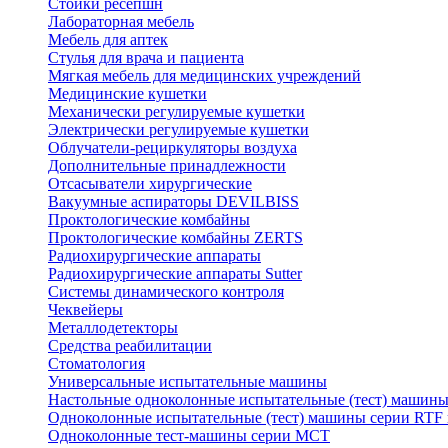
Стойки ресепшн
Лабораторная мебель
Мебель для аптек
Стулья для врача и пациента
Мягкая мебель для медицинских учреждений
Медицинские кушетки
Механически регулируемые кушетки
Электрически регулируемые кушетки
Облучатели-рециркуляторы воздуха
Дополнительные принадлежности
Отсасыватели хирургические
Вакуумные аспираторы DEVILBISS
Проктологические комбайны
Проктологические комбайны ZERTS
Радиохирургические аппараты
Радиохирургические аппараты Sutter
Системы динамического контроля
Чеквейеры
Металлодетекторы
Средства реабилитации
Стоматология
Универсальные испытательные машины
Настольные одноколонные испытательные (тест) машин
Одноколонные испытательные (тест) машины серии RTF
Одноколонные тест-машины серии MCT