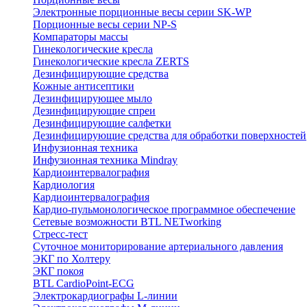
Электронные порционные весы серии SK-WP
Порционные весы серии NP-S
Компараторы массы
Гинекологические кресла
Гинекологические кресла ZERTS
Дезинфицирующие средства
Кожные антисептики
Дезинфицирующее мыло
Дезинфицирующие спреи
Дезинфицирующие салфетки
Дезинфицирующие средства для обработки поверхностей
Инфузионная техника
Инфузионная техника Mindray
Кардиоинтервалография
Кардиология
Кардиоинтервалография
Кардио-пульмонологическое программное обеспечение
Сетевые возможности BTL NETworking
Стресс-тест
Суточное мониторирование артериального давления
ЭКГ по Холтеру
ЭКГ покоя
BTL CardioPoint-ECG
Электрокардиографы L-линии