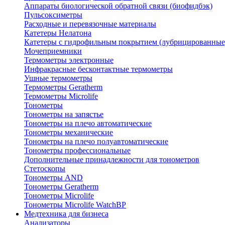
Аппараты биологической обратной связи (биофидбэк)
Пульсоксиметры
Расходные и перевязочные материалы
Катетеры Нелатона
Катетеры с гидрофильным покрытием (лубрицированные
Мочеприемники
Термометры электронные
Инфракрасные бесконтактные термометры
Ушные термометры
Термометры Geratherm
Термометры Microlife
Тонометры
Тонометры на запястье
Тонометры на плечо автоматические
Тонометры механические
Тонометры на плечо полуавтоматические
Тонометры профессиональные
Дополнительные принадлежности для тонометров
Стетоскопы
Тонометры AND
Тонометры Geratherm
Тонометры Microlife
Тонометры Microlife WatchBP
Медтехника для бизнеса
Анализаторы