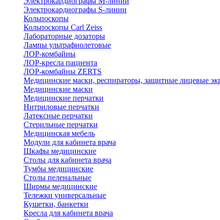
Электрокардиографы M-линии
Электрокардиографы S-линии
Кольпоскопы
Кольпоскопы Carl Zeiss
Лабораторные дозаторы
Лампы ультрафиолетовые
ЛОР-комбайны
ЛОР-кресла пациента
ЛОР-комбайны ZERTS
Медицинские маски, респираторы, защитные лицевые эк
Медицинские маски
Медицинские перчатки
Нитриловые перчатки
Латексные перчатки
Стерильные перчатки
Медицинская мебель
Модули для кабинета врача
Шкафы медицинские
Столы для кабинета врача
Тумбы медицинские
Столы пеленальные
Ширмы медицинские
Тележки универсальные
Кушетки, банкетки
Кресла для кабинета врача