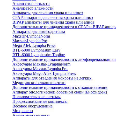
Анализатор вязкости
Анализатор влажности
Аппараты для лечения храпа или апноэ
CPAP аппараты для лечения храпа или апноэ
BIPAP аппараты для лечения храпа или апноэ
Дополнительные принадлежности к CPAP и BIPAP аппар
Аппараты для лимфодренажа
Maxstar-LymphaNorm
Maxstar-Lympha Pro
Mego Afek-Lympha Press
BTL-6000 Lymphastim Easy
BTL-6000 Lymphastim Topline
Дополнительные принадлежности к лимфодренажным ап
Аксесуары Maxstar-LymphaNorm
Аксесуары Maxstar-Lympha Pro
Аксесуары Mego Afek-Lympha Press
Аппараты для отведения мокроты из легких
Медицинские откашливатели
Дополнительные принадлежности к откашливателям
Аппарат биологической обратной связи (Биофидбэк)
Пользовательские системы
Профессиональные комплексы
Весовое оборудование
Микровесы
Аналитические весы