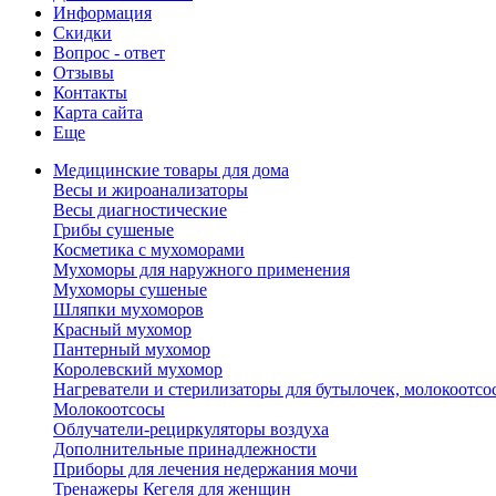
Информация
Скидки
Вопрос - ответ
Отзывы
Контакты
Карта сайта
Еще
Медицинские товары для дома
Весы и жироанализаторы
Весы диагностические
Грибы сушеные
Косметика с мухоморами
Мухоморы для наружного применения
Мухоморы сушеные
Шляпки мухоморов
Красный мухомор
Пантерный мухомор
Королевский мухомор
Нагреватели и стерилизаторы для бутылочек, молокоотсо
Молокоотсосы
Облучатели-рециркуляторы воздуха
Дополнительные принадлежности
Приборы для лечения недержания мочи
Тренажеры Кегеля для женщин