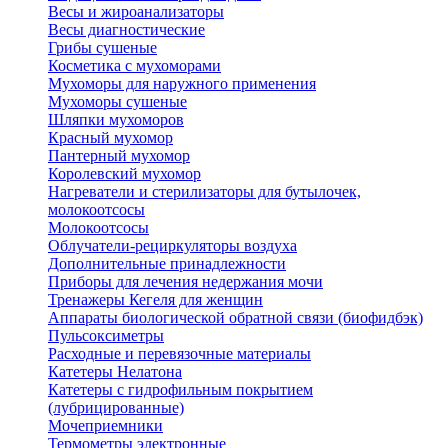
Весы и жироанализаторы
Весы диагностические
Грибы сушеные
Косметика с мухоморами
Мухоморы для наружного применения
Мухоморы сушеные
Шляпки мухоморов
Красный мухомор
Пантерный мухомор
Королевский мухомор
Нагреватели и стерилизаторы для бутылочек,
молокоотсосы
Молокоотсосы
Облучатели-рециркуляторы воздуха
Дополнительные принадлежности
Приборы для лечения недержания мочи
Тренажеры Кегеля для женщин
Аппараты биологической обратной связи (биофидбэк)
Пульсоксиметры
Расходные и перевязочные материалы
Катетеры Нелатона
Катетеры с гидрофильным покрытием
(лубрицированные)
Мочеприемники
Термометры электронные