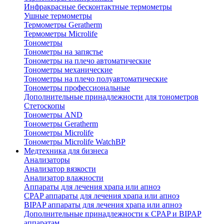
Инфракрасные бесконтактные термометры
Ушные термометры
Термометры Geratherm
Термометры Microlife
Тонометры
Тонометры на запястье
Тонометры на плечо автоматические
Тонометры механические
Тонометры на плечо полуавтоматические
Тонометры профессиональные
Дополнительные принадлежности для тонометров
Стетоскопы
Тонометры AND
Тонометры Geratherm
Тонометры Microlife
Тонометры Microlife WatchBP
Медтехника для бизнеса
Анализаторы
Анализатор вязкости
Анализатор влажности
Аппараты для лечения храпа или апноэ
CPAP аппараты для лечения храпа или апноэ
BIPAP аппараты для лечения храпа или апноэ
Дополнительные принадлежности к CPAP и BIPAP
аппаратам