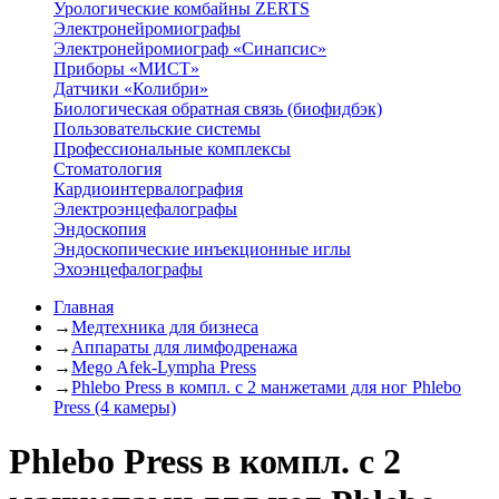
Урологические комбайны ZERTS
Электронейромиографы
Электронейромиограф «Синапсис»
Приборы «МИСТ»
Датчики «Колибри»
Биологическая обратная связь (биофидбэк)
Пользовательские системы
Профессиональные комплексы
Стоматология
Кардиоинтервалография
Электроэнцефалографы
Эндоскопия
Эндоскопические инъекционные иглы
Эхоэнцефалографы
Главная
→
Медтехника для бизнеса
→
Аппараты для лимфодренажа
→
Mego Afek-Lympha Press
→
Phlebo Press в компл. с 2 манжетами для ног Phlebo
Press (4 камеры)
Phlebo Press в компл. с 2