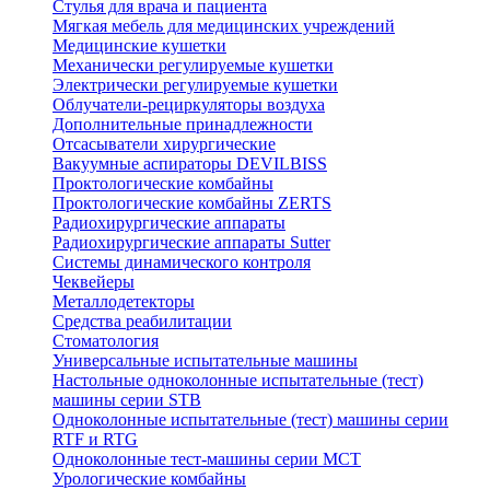
Стулья для врача и пациента
Мягкая мебель для медицинских учреждений
Медицинские кушетки
Механически регулируемые кушетки
Электрически регулируемые кушетки
Облучатели-рециркуляторы воздуха
Дополнительные принадлежности
Отсасыватели хирургические
Вакуумные аспираторы DEVILBISS
Проктологические комбайны
Проктологические комбайны ZERTS
Радиохирургические аппараты
Радиохирургические аппараты Sutter
Системы динамического контроля
Чеквейеры
Металлодетекторы
Средства реабилитации
Стоматология
Универсальные испытательные машины
Настольные одноколонные испытательные (тест)
машины серии STB
Одноколонные испытательные (тест) машины серии
RTF и RTG
Одноколонные тест-машины серии MCT
Урологические комбайны