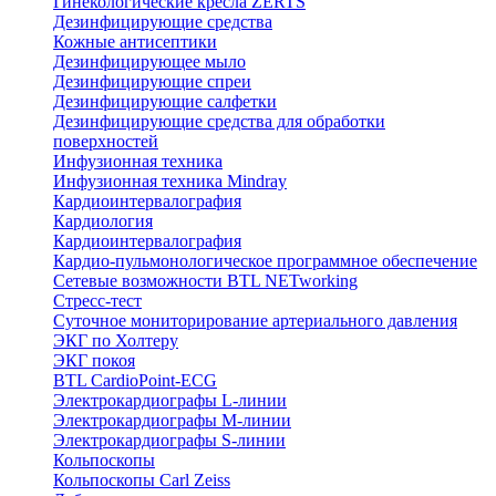
Гинекологические кресла ZERTS
Дезинфицирующие средства
Кожные антисептики
Дезинфицирующее мыло
Дезинфицирующие спреи
Дезинфицирующие салфетки
Дезинфицирующие средства для обработки
поверхностей
Инфузионная техника
Инфузионная техника Mindray
Кардиоинтервалография
Кардиология
Кардиоинтервалография
Кардио-пульмонологическое программное обеспечение
Сетевые возможности BTL NETworking
Стресс-тест
Суточное мониторирование артериального давления
ЭКГ по Холтеру
ЭКГ покоя
BTL CardioPoint-ECG
Электрокардиографы L-линии
Электрокардиографы M-линии
Электрокардиографы S-линии
Кольпоскопы
Кольпоскопы Carl Zeiss