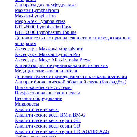
Аппараты для лимфодренажа
Maxstar-LymphaNorm
Maxstar-Lympha Pro
Mego Afek-Lympha Press
BTL-6000 Lymphastim Easy
BTL-6000 Lymphastim Topline
Дополнительные принадлежности к лимфодренажным
аппаратам
Аксесуары Maxstar-LymphaNorm
Аксесуары Maxstar-Lympha Pro
Аксесуары Mego Afek-Lympha Press
Аппараты для отведения мокроты из легких
Медицинские откашливатели
Дополнительные принадлежности к откашливателям
Аппарат биологической обратной связи (Биофидбэк)
Пользовательские системы
Профессиональные комплексы
Весовое оборудование
Микровесы
Аналитические весы
Аналитические весы BM и BM-G
Аналитические весы серии GH
Аналитические весы серии GR
Аналитические весы серии HR-AG/HR-AZG
Лабораторные весы