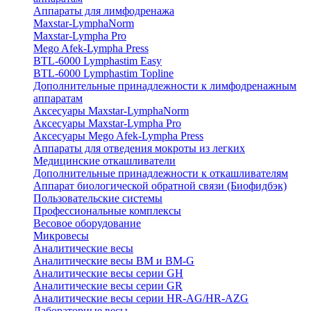
Аппараты для лимфодренажа
Maxstar-LymphaNorm
Maxstar-Lympha Pro
Mego Afek-Lympha Press
BTL-6000 Lymphastim Easy
BTL-6000 Lymphastim Topline
Дополнительные принадлежности к лимфодренажным
аппаратам
Аксесуары Maxstar-LymphaNorm
Аксесуары Maxstar-Lympha Pro
Аксесуары Mego Afek-Lympha Press
Аппараты для отведения мокроты из легких
Медицинские откашливатели
Дополнительные принадлежности к откашливателям
Аппарат биологической обратной связи (Биофидбэк)
Пользовательские системы
Профессиональные комплексы
Весовое оборудование
Микровесы
Аналитические весы
Аналитические весы BM и BM-G
Аналитические весы серии GH
Аналитические весы серии GR
Аналитические весы серии HR-AG/HR-AZG
Лабораторные весы