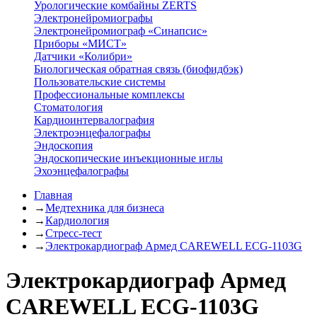
Урологические комбайны ZERTS
Электронейромиографы
Электронейромиограф «Синапсис»
Приборы «МИСТ»
Датчики «Колибри»
Биологическая обратная связь (биофидбэк)
Пользовательские системы
Профессиональные комплексы
Стоматология
Кардиоинтервалография
Электроэнцефалографы
Эндоскопия
Эндоскопические инъекционные иглы
Эхоэнцефалографы
Главная
→
Медтехника для бизнеса
→
Кардиология
→
Стресс-тест
→
Электрокардиограф Армед CAREWELL ECG-1103G
Электрокардиограф Армед
CAREWELL ECG-1103G