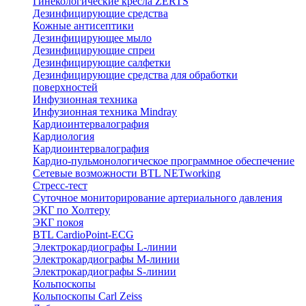
Гинекологические кресла ZERTS
Дезинфицирующие средства
Кожные антисептики
Дезинфицирующее мыло
Дезинфицирующие спреи
Дезинфицирующие салфетки
Дезинфицирующие средства для обработки
поверхностей
Инфузионная техника
Инфузионная техника Mindray
Кардиоинтервалография
Кардиология
Кардиоинтервалография
Кардио-пульмонологическое программное обеспечение
Сетевые возможности BTL NETworking
Стресс-тест
Суточное мониторирование артериального давления
ЭКГ по Холтеру
ЭКГ покоя
BTL CardioPoint-ECG
Электрокардиографы L-линии
Электрокардиографы M-линии
Электрокардиографы S-линии
Кольпоскопы
Кольпоскопы Carl Zeiss