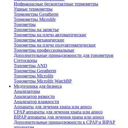
Инфракрасные бесконтактные термометры
Ушные термометры
Термометры Geratherm
Термометры Microlife
Тонометры
Тонометры на запястье
Тонометры на плечо автоматические
Тонометры механические
Тонометры на плечо полуавтоматические
Тонометры профессиональные
Дополнительные принадлежности для тонометров
Стетоскопы
Тонометры AND
Тонометры Geratherm
Тонометры Microlife
Тонометры Microlife WatchBP
Медтехника для бизнеса
Анализаторы
Анализатор вязкости
Анализатор влажности
Аппараты для лечения храпа или апноэ
CPAP аппараты для лечения храпа или апноэ
BIPAP аппараты для лечения храпа или апноэ
Дополнительные принадлежности к CPAP и BIPAP
аппаратам