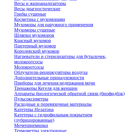
Весы и жироанализаторы
Весы диагностические
Грибы сушеные
Косметика с мухоморами
Мухоморы для наружного применения
Мухоморы сушеные
Шляпки мухоморов
Красный мухомор
Пантерный мухомор
Королевский мухомор
Нагреватели и стерилизаторы для бутылочек,
молокоотсосы
Молокоотсосы
Облучатели-рециркуляторы воздуха
Дополнительные принадлежности
Приборы для лечения недержания мочи
Тренажеры Кегеля для женщин
Аппараты биологической обратной связи (биофидбэк)
Пульсоксиметры
Расходные и перевязочные материалы
Катетеры Нелатона
Катетеры с гидрофильным покрытием
(лубрицированные)
Мочеприемники
Термометры электронные