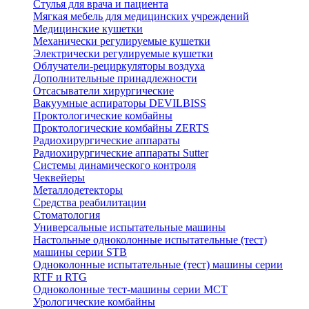
Стулья для врача и пациента
Мягкая мебель для медицинских учреждений
Медицинские кушетки
Механически регулируемые кушетки
Электрически регулируемые кушетки
Облучатели-рециркуляторы воздуха
Дополнительные принадлежности
Отсасыватели хирургические
Вакуумные аспираторы DEVILBISS
Проктологические комбайны
Проктологические комбайны ZERTS
Радиохирургические аппараты
Радиохирургические аппараты Sutter
Системы динамического контроля
Чеквейеры
Металлодетекторы
Средства реабилитации
Стоматология
Универсальные испытательные машины
Настольные одноколонные испытательные (тест)
машины серии STB
Одноколонные испытательные (тест) машины серии
RTF и RTG
Одноколонные тест-машины серии MCT
Урологические комбайны