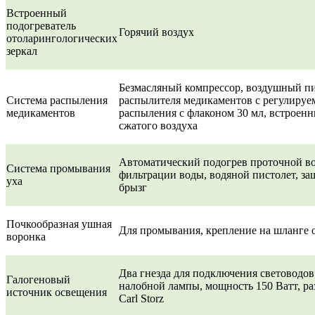
Встроенный
подогреватель
Горячий воздух
отоларингологических
зеркал
Безмасляный компрессор, воздушный пи
Система распыления
распылителя медикаментов с регулиру
медикаментов
распыления с флаконом 30 мл, встроен
сжатого воздуха
Автоматический подогрев проточной во
Система промывания
фильтрации воды, водяной пистолет, з
уха
брызг
Почкообразная ушная
Для промывания, крепление на шланге 
воронка
Два гнезда для подключения световодов
Галогеновый
налобной лампы, мощность 150 Ватт, ра
источник освещения
Carl Storz