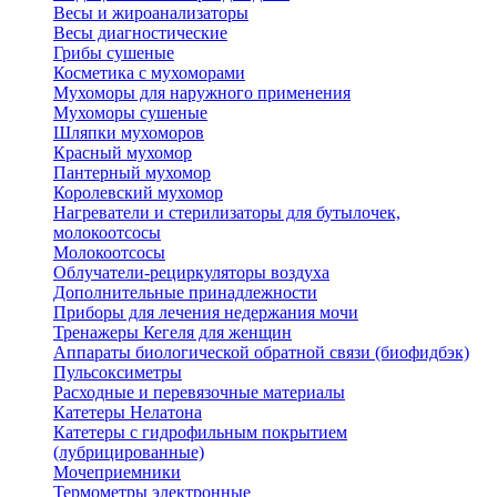
Весы и жироанализаторы
Весы диагностические
Грибы сушеные
Косметика с мухоморами
Мухоморы для наружного применения
Мухоморы сушеные
Шляпки мухоморов
Красный мухомор
Пантерный мухомор
Королевский мухомор
Нагреватели и стерилизаторы для бутылочек,
молокоотсосы
Молокоотсосы
Облучатели-рециркуляторы воздуха
Дополнительные принадлежности
Приборы для лечения недержания мочи
Тренажеры Кегеля для женщин
Аппараты биологической обратной связи (биофидбэк)
Пульсоксиметры
Расходные и перевязочные материалы
Катетеры Нелатона
Катетеры с гидрофильным покрытием
(лубрицированные)
Мочеприемники
Термометры электронные