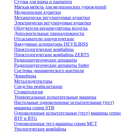
Стулья для врача и пациента
Мягкая мебель для медицинских учреждений
Медицинские кушетки
Механически регулируемые кушетки
Электрически регулируемые кушетки
Облучатели-рециркуляторы воздуха
Дополнительные принадлежности
Отсасыватели хирургические
Вакуумные аспираторы DEVILBISS
Проктологические комбайны
Проктологические комбайны ZERTS
Радиохирургические аппараты
Радиохирургические аппараты Sutter
Системы динамического контроля
Чеквейеры
Металлодетекторы
Средства реабилитации
Стоматология
Универсальные испытательные машины
Настольные одноколонные испытательные (тест)
машины серии STB
Одноколонные испытательные (тест) машины серии
RTF и RTG
Одноколонные тест-машины серии MCT
Урологические комбайны