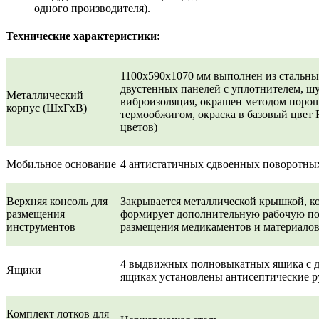
одного производителя).
Технические характеристики:
1100х590х1070 мм выполнен из стальн
двустенных панелей с уплотнителем, ш
Металлический
виброизоляция, окрашен методом поро
корпус (ШхГхВ)
термообжигом, окраска в базовый цвет
цветов)
Мобильное основание
4 антистатичных сдвоенных поворотных
Верхняя консоль для
Закрывается металлической крышкой, к
размещения
формирует дополнительную рабочую по
инструментов
размещения медикаментов и материало
4 выдвижных полновыкатных ящика с д
Ящики
ящиках установлены антисептические р
Комплект лотков для