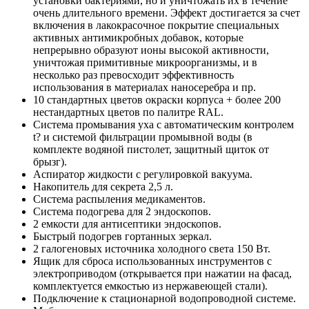
установки бактериями, но и уничтожать их в течение
очень длительного времени. Эффект достигается за счет
включения в лакокрасочное покрытие специальных
активных антимикробных добавок, которые
непрерывно образуют ионы высокой активности,
уничтожая примитивные микроорганизмы, и в
несколько раз превосходит эффективность
использования в материалах наносеребра и пр.
10 стандартных цветов окраски корпуса + более 200
нестандартных цветов по палитре RAL.
Система промывания уха с автоматическим контролем
t? и системой фильтрации промывной воды (в
комплекте водяной пистолет, защитный щиток от
брызг).
Аспиратор жидкости с регулировкой вакуума.
Накопитель для секрета 2,5 л.
Система распыления медикаментов.
Система подогрева для 2 эндоскопов.
2 емкости для антисептики эндоскопов.
Быстрый подогрев гортанных зеркал.
2 галогеновых источника холодного света 150 Вт.
Ящик для сброса использованных инструментов с
электроприводом (открывается при нажатии на фасад,
комплектуется емкостью из нержавеющей стали).
Подключение к стационарной водопроводной системе.