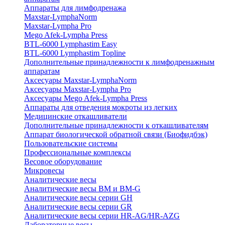
Аппараты для лимфодренажа
Maxstar-LymphaNorm
Maxstar-Lympha Pro
Mego Afek-Lympha Press
BTL-6000 Lymphastim Easy
BTL-6000 Lymphastim Topline
Дополнительные принадлежности к лимфодренажным
аппаратам
Аксесуары Maxstar-LymphaNorm
Аксесуары Maxstar-Lympha Pro
Аксесуары Mego Afek-Lympha Press
Аппараты для отведения мокроты из легких
Медицинские откашливатели
Дополнительные принадлежности к откашливателям
Аппарат биологической обратной связи (Биофидбэк)
Пользовательские системы
Профессиональные комплексы
Весовое оборудование
Микровесы
Аналитические весы
Аналитические весы BM и BM-G
Аналитические весы серии GH
Аналитические весы серии GR
Аналитические весы серии HR-AG/HR-AZG
Лабораторные весы