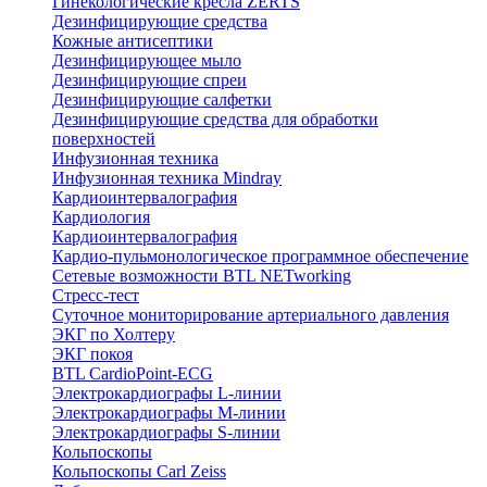
Гинекологические кресла ZERTS
Дезинфицирующие средства
Кожные антисептики
Дезинфицирующее мыло
Дезинфицирующие спреи
Дезинфицирующие салфетки
Дезинфицирующие средства для обработки
поверхностей
Инфузионная техника
Инфузионная техника Mindray
Кардиоинтервалография
Кардиология
Кардиоинтервалография
Кардио-пульмонологическое программное обеспечение
Сетевые возможности BTL NETworking
Стресс-тест
Суточное мониторирование артериального давления
ЭКГ по Холтеру
ЭКГ покоя
BTL CardioPoint-ECG
Электрокардиографы L-линии
Электрокардиографы M-линии
Электрокардиографы S-линии
Кольпоскопы
Кольпоскопы Carl Zeiss