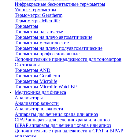
Инфракрасные бесконтактные термометры
Ушные термометры
Термометры Geratherm
Термометры Microlife
Тонометры
Тонометры на запястье
Тонометры на плечо автоматические
Тонометры механические
Тонометры на плечо полуавтоматические
Тонометры профессиональные
Дополнительные принадлежности для тонометров
Стетоскопы
Тонометры AND
Тонометры Geratherm
Тонометры Microlife
Тонометры Microlife WatchBP
Медтехника для бизнеса
Анализаторы
Анализатор вязкости
Анализатор влажности
Аппараты для лечения храпа или апноэ
CPAP аппараты для лечения храпа или апноэ
BIPAP аппараты для лечения храпа или апноэ
Дополнительные принадлежности к CPAP и BIPAP
аппаратам