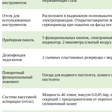
Нержавеющая сталь
инструментов
Отсек для
Расположен в выдвижном полновыкатн
использованных
электроприводом. Открытие/закрытие я
инструментов
сервопривода при нажатии на фасад но
5 функциональных кнопок, электронны
Приборная панель
индикатор, 2 манометра (сжатый воздух
Дезинфекция
2 съемных пластиковых резервуара с м
эндоскопов
Поворотный
Гнезда для водяного пистолета, шланга 
функциональный
пистолета
ложемент
Мощность 40 л/мин, вакуум 0-0,85 бар, 
Система вакуумной
секреций с предохранителем от переполн
аспирации (отсос)
силиконовый шланг