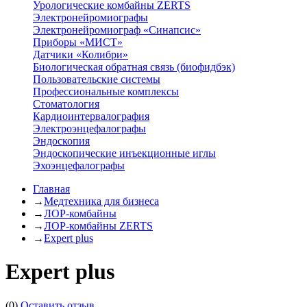
Урологические комбайны ZERTS
Электронейромиографы
Электронейромиограф «Синапсис»
Приборы «МИСТ»
Датчики «Колибри»
Биологическая обратная связь (биофидбэк)
Пользовательские системы
Профессиональные комплексы
Стоматология
Кардиоинтервалография
Электроэнцефалографы
Эндоскопия
Эндоскопические инъекционные иглы
Эхоэнцефалографы
Главная
→
Медтехника для бизнеса
→
ЛОР-комбайны
→
ЛОР-комбайны ZERTS
→
Expert plus
Expert plus
(0)
Оставить отзыв