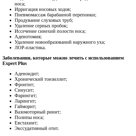
носа;
Ирригация носовых ходов;
Пневмомассаж барабанной перепонки;
Продувание слуховых труб;
Удаление серных пробок;
Иссечение синехий полости носа;
Аденотомия;
Удаление новообразований наружного уха;
ЛОР-пластика.
Заболевания, которые можно лечить с использованием
Expert Plus
Аденоидит;
Хронический тонзиллит;
Фронтит;
Синусит;
Фарингит;
Ларингит;
Гайморит;
Вазомоторный ринит;
Полипы носа;
Евстахиит;
Экссудативный отит.