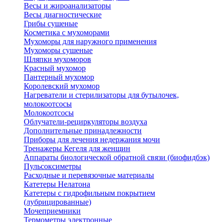
Весы и жироанализаторы
Весы диагностические
Грибы сушеные
Косметика с мухоморами
Мухоморы для наружного применения
Мухоморы сушеные
Шляпки мухоморов
Красный мухомор
Пантерный мухомор
Королевский мухомор
Нагреватели и стерилизаторы для бутылочек,
молокоотсосы
Молокоотсосы
Облучатели-рециркуляторы воздуха
Дополнительные принадлежности
Приборы для лечения недержания мочи
Тренажеры Кегеля для женщин
Аппараты биологической обратной связи (биофидбэк)
Пульсоксиметры
Расходные и перевязочные материалы
Катетеры Нелатона
Катетеры с гидрофильным покрытием
(лубрицированные)
Мочеприемники
Термометры электронные