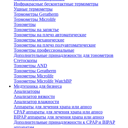
Инфракрасные бесконтактные термометры
Ушные термометры
Термометры Geratherm
Термометры Microlife
Тонометры
Тонометры на запястье
Тонометры на плечо автоматические
Тонометры механические
Тонометры на плечо полуавтоматические
Тонометры профессиональные
Дополнительные принадлежности для тонометров
Стетоскопы
Тонометры AND
Тонометры Geratherm
Тонометры Microlife
Тонометры Microlife WatchBP
Медтехника для бизнеса
Анализаторы
Анализатор вязкости
Анализатор влажности
Аппараты для лечения храпа или апноэ
CPAP аппараты для лечения храпа или апноэ
BIPAP аппараты для лечения храпа или апноэ
Дополнительные принадлежности к CPAP и BIPAP
аппаратам