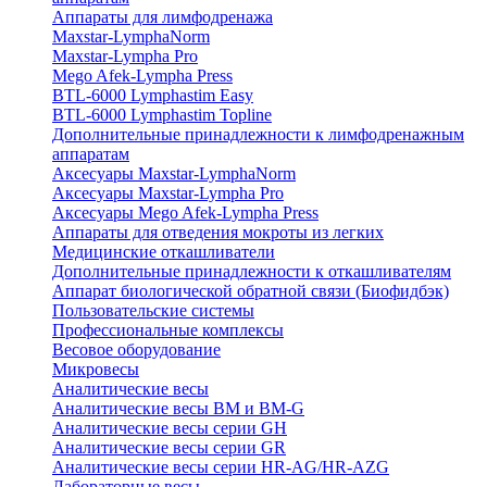
Аппараты для лимфодренажа
Maxstar-LymphaNorm
Maxstar-Lympha Pro
Mego Afek-Lympha Press
BTL-6000 Lymphastim Easy
BTL-6000 Lymphastim Topline
Дополнительные принадлежности к лимфодренажным
аппаратам
Аксесуары Maxstar-LymphaNorm
Аксесуары Maxstar-Lympha Pro
Аксесуары Mego Afek-Lympha Press
Аппараты для отведения мокроты из легких
Медицинские откашливатели
Дополнительные принадлежности к откашливателям
Аппарат биологической обратной связи (Биофидбэк)
Пользовательские системы
Профессиональные комплексы
Весовое оборудование
Микровесы
Аналитические весы
Аналитические весы BM и BM-G
Аналитические весы серии GH
Аналитические весы серии GR
Аналитические весы серии HR-AG/HR-AZG
Лабораторные весы