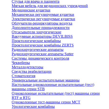
Стулья для врача и пациента
Мягкая мебель для медицинских учреждений
Медицинские кушетки
Механически регулируемые кушетки
Электрически регулируемые кушетки
Облучатели-рециркуляторы воздуха
Дополнительные принадлежности
Отсасыватели хирургические
Вакуумные аспираторы DEVILBISS
Проктологические комбайны
Проктологические комбайны ZERTS
Радиохирургические аппараты
Радиохирургические аппараты Sutter
Системы динамического контроля
Чеквейеры
Металлодетекторы
Средства реабилитации
Стоматология
Универсальные испытательные машины
Настольные одноколонные испытательные (тест)
машины серии STB
Одноколонные испытательные (тест) машины серии
RTF и RTG
Одноколонные тест-машины серии MCT
Урологические комбайны