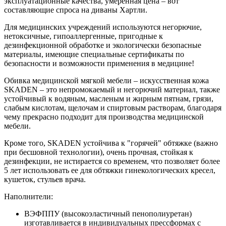
эксплуатационные качества, умеренная цена – вот
составляющие спроса на диваны Хартли.
Для медицинских учреждений используются негорючие,
нетоксичные, гипоаллергенные, пригодные к
дезинфекционной обработке и экологически безопасные
материалы, имеющие специальные сертификаты по
безопасности и возможности применения в медицине!
Обивка медицинской мягкой мебели – искусственная кожа
SKADEN – это непромокаемый и негорючий материал, также
устойчивый к водяным, масленым и жирным пятнам, грязи,
слабым кислотам, щелочам и спиртовым растворам, благодаря
чему прекрасно подходит для производства медицинской
мебели.
Кроме того, SKADEN устойчива к "горячей" обтяжке (важно
при бесшовной технологии), очень прочная, стойкая к
дезинфекции, не истирается со временем, что позволяет более
5 лет использовать ее для обтяжки гинекологических кресел,
кушеток, стульев врача.
Наполнители:
ВЭФППУ (высокоэластичный пенополиуретан)
изготавливается в индивидуальных прессформах с