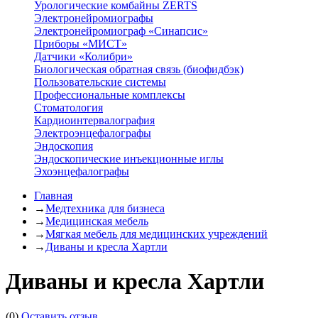
Урологические комбайны ZERTS
Электронейромиографы
Электронейромиограф «Синапсис»
Приборы «МИСТ»
Датчики «Колибри»
Биологическая обратная связь (биофидбэк)
Пользовательские системы
Профессиональные комплексы
Стоматология
Кардиоинтервалография
Электроэнцефалографы
Эндоскопия
Эндоскопические инъекционные иглы
Эхоэнцефалографы
Главная
→
Медтехника для бизнеса
→
Медицинская мебель
→
Мягкая мебель для медицинских учреждений
→
Диваны и кресла Хартли
Диваны и кресла Хартли
(0)
Оставить отзыв