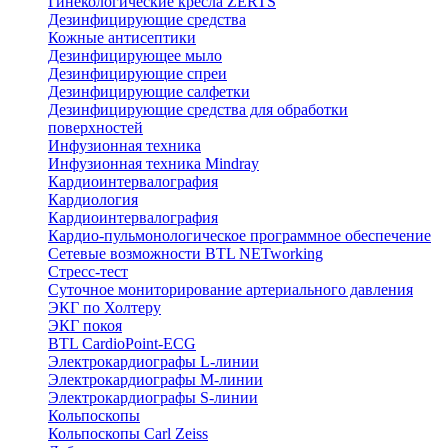
Гинекологические кресла ZERTS
Дезинфицирующие средства
Кожные антисептики
Дезинфицирующее мыло
Дезинфицирующие спреи
Дезинфицирующие салфетки
Дезинфицирующие средства для обработки
поверхностей
Инфузионная техника
Инфузионная техника Mindray
Кардиоинтервалография
Кардиология
Кардиоинтервалография
Кардио-пульмонологическое программное обеспечение
Сетевые возможности BTL NETworking
Стресс-тест
Суточное мониторирование артериального давления
ЭКГ по Холтеру
ЭКГ покоя
BTL CardioPoint-ECG
Электрокардиографы L-линии
Электрокардиографы M-линии
Электрокардиографы S-линии
Кольпоскопы
Кольпоскопы Carl Zeiss