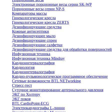
Электронные порционные весы серии SK-WP
Порционные весы серии NP-S
Компараторы массы
Гинекологические кресла
Гинекологические кресла ZERTS
Дезинфицирующие средства
Кожные антисептики
Дезинфицирующее мыло
Дезинфицирующие спреи
Дезинфицирующие салфетки
Дезинфицирующие средства для обработки поверхностей
Инфузионная техника
Инфузионная техника Mindray
Кардиоинтервалография
Кардиология
Кардиоинтервалография
Кардио-пульмонологическое программное обеспечение
Сетевые возможности BTL NETworking
Стресс-тест
Суточное мониторирование артериального давления
ЭКГ по Холтеру
ЭКГ покоя
BTL CardioPoint-ECG
Электрокардиографы L-линии