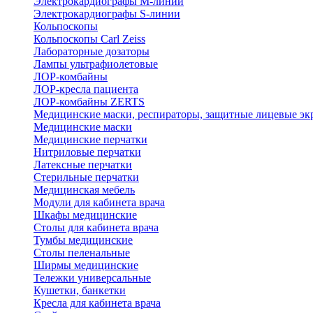
Электрокардиографы M-линии
Электрокардиографы S-линии
Кольпоскопы
Кольпоскопы Carl Zeiss
Лабораторные дозаторы
Лампы ультрафиолетовые
ЛОР-комбайны
ЛОР-кресла пациента
ЛОР-комбайны ZERTS
Медицинские маски, респираторы, защитные лицевые эк
Медицинские маски
Медицинские перчатки
Нитриловые перчатки
Латексные перчатки
Стерильные перчатки
Медицинская мебель
Модули для кабинета врача
Шкафы медицинские
Столы для кабинета врача
Тумбы медицинские
Столы пеленальные
Ширмы медицинские
Тележки универсальные
Кушетки, банкетки
Кресла для кабинета врача