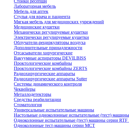
Стойки ресепшн
Лабораторная мебель
Мебель для аптек
Стулья для врача и пациента
Мягкая мебель для медицинских учреждений
Медицинские кушетки
Механически регулируемые кушетки
Электрически регулируемые кушетки
Облучатели-рециркуляторы воздуха
Дополнительные принадлежности
Отсасыватели хирургические
Вакуумные аспираторы DEVILBISS
Проктологические комбайны
Проктологические комбайны ZERTS
Радиохирургические аппараты
Радиохирургические аппараты Sutter
Системы динамического контроля
Чеквейеры
Металлодетекторы
Средства реабилитации
Стоматология
Универсальные испытательные машины
Настольные одноколонные испытательные (тест) машин
Одноколонные испытательные (тест) машины серии RTF
Одноколонные тест-машины серии MCT