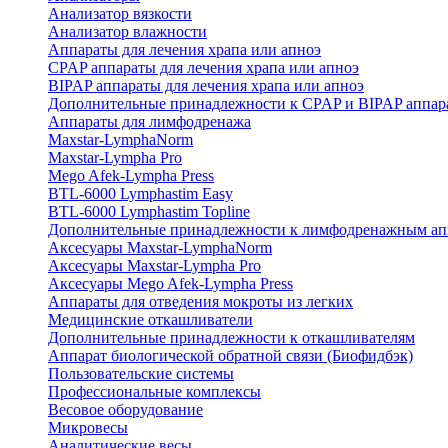
Анализатор вязкости
Анализатор влажности
Аппараты для лечения храпа или апноэ
CPAP аппараты для лечения храпа или апноэ
BIPAP аппараты для лечения храпа или апноэ
Дополнительные принадлежности к CPAP и BIPAP аппар
Аппараты для лимфодренажа
Maxstar-LymphaNorm
Maxstar-Lympha Pro
Mego Afek-Lympha Press
BTL-6000 Lymphastim Easy
BTL-6000 Lymphastim Topline
Дополнительные принадлежности к лимфодренажным ап
Аксесуары Maxstar-LymphaNorm
Аксесуары Maxstar-Lympha Pro
Аксесуары Mego Afek-Lympha Press
Аппараты для отведения мокроты из легких
Медицинские откашливатели
Дополнительные принадлежности к откашливателям
Аппарат биологической обратной связи (Биофидбэк)
Пользовательские системы
Профессиональные комплексы
Весовое оборудование
Микровесы
Аналитические весы