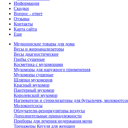
Информация
Скидки
Вопрос - ответ
Отзывы
Контакты
Карта сайта
Еще
Медицинские товары для дома
Весы и жироанализаторы
Весы диагностические
Грибы сушеные
Косметика с мухоморами
Мухоморы для наружного применения
Мухоморы сушеные
Шляпки мухоморов
Красный мухомор
Пантерный мухомор
Королевский мухомор
Нагреватели и стерилизаторы для бутылочек, молокоотсо
Молокоотсосы
Облучатели-рециркуляторы воздуха
Дополнительные принадлежности
Приборы для лечения недержания мочи
Тренажеры Кегеля для женщин