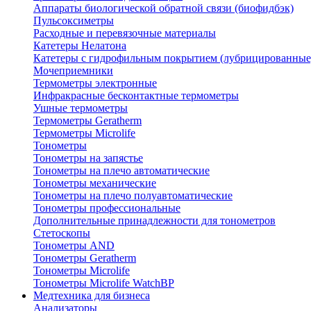
Аппараты биологической обратной связи (биофидбэк)
Пульсоксиметры
Расходные и перевязочные материалы
Катетеры Нелатона
Катетеры с гидрофильным покрытием (лубрицированные
Мочеприемники
Термометры электронные
Инфракрасные бесконтактные термометры
Ушные термометры
Термометры Geratherm
Термометры Microlife
Тонометры
Тонометры на запястье
Тонометры на плечо автоматические
Тонометры механические
Тонометры на плечо полуавтоматические
Тонометры профессиональные
Дополнительные принадлежности для тонометров
Стетоскопы
Тонометры AND
Тонометры Geratherm
Тонометры Microlife
Тонометры Microlife WatchBP
Медтехника для бизнеса
Анализаторы