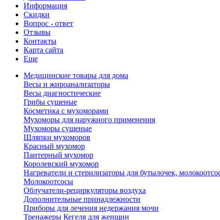
Информация
Скидки
Вопрос - ответ
Отзывы
Контакты
Карта сайта
Еще
Медицинские товары для дома
Весы и жироанализаторы
Весы диагностические
Грибы сушеные
Косметика с мухоморами
Мухоморы для наружного применения
Мухоморы сушеные
Шляпки мухоморов
Красный мухомор
Пантерный мухомор
Королевский мухомор
Нагреватели и стерилизаторы для бутылочек, молокоотсо
Молокоотсосы
Облучатели-рециркуляторы воздуха
Дополнительные принадлежности
Приборы для лечения недержания мочи
Тренажеры Кегеля для женщин