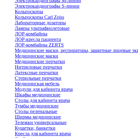
Электрокардиографы M-линии
Электрокардиографы S-линии
Кольпоскопы
Кольпоскопы Carl Zeiss
Лабораторные дозаторы
Лампы ультрафиолетовые
ЛОР-комбайны
ЛОР-кресла пациента
ЛОР-комбайны ZERTS
Медицинские маски, респираторы, защитные лицевые эк
Медицинские маски
Медицинские перчатки
Нитриловые перчатки
Латексные перчатки
Стерильные перчатки
Медицинская мебель
Модули для кабинета врача
Шкафы медицинские
Столы для кабинета врача
Тумбы медицинские
Столы пеленальные
Ширмы медицинские
Тележки универсальные
Кушетки, банкетки
Кресла для кабинета врача