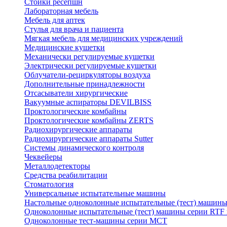
Стойки ресепшн
Лабораторная мебель
Мебель для аптек
Стулья для врача и пациента
Мягкая мебель для медицинских учреждений
Медицинские кушетки
Механически регулируемые кушетки
Электрически регулируемые кушетки
Облучатели-рециркуляторы воздуха
Дополнительные принадлежности
Отсасыватели хирургические
Вакуумные аспираторы DEVILBISS
Проктологические комбайны
Проктологические комбайны ZERTS
Радиохирургические аппараты
Радиохирургические аппараты Sutter
Системы динамического контроля
Чеквейеры
Металлодетекторы
Средства реабилитации
Стоматология
Универсальные испытательные машины
Настольные одноколонные испытательные (тест) машин
Одноколонные испытательные (тест) машины серии RTF
Одноколонные тест-машины серии MCT