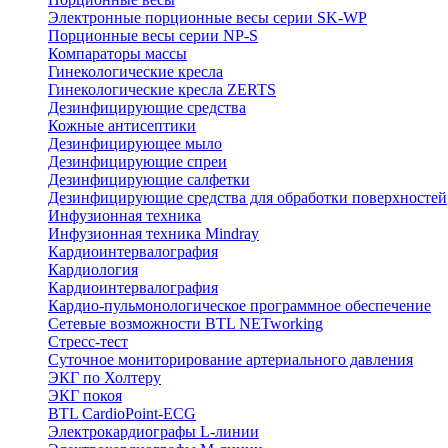
Электронные порционные весы серии SK-WP
Порционные весы серии NP-S
Компараторы массы
Гинекологические кресла
Гинекологические кресла ZERTS
Дезинфицирующие средства
Кожные антисептики
Дезинфицирующее мыло
Дезинфицирующие спреи
Дезинфицирующие салфетки
Дезинфицирующие средства для обработки поверхностей
Инфузионная техника
Инфузионная техника Mindray
Кардиоинтервалография
Кардиология
Кардиоинтервалография
Кардио-пульмонологическое программное обеспечение
Сетевые возможности BTL NETworking
Стресс-тест
Суточное мониторирование артериального давления
ЭКГ по Холтеру
ЭКГ покоя
BTL CardioPoint-ECG
Электрокардиографы L-линии