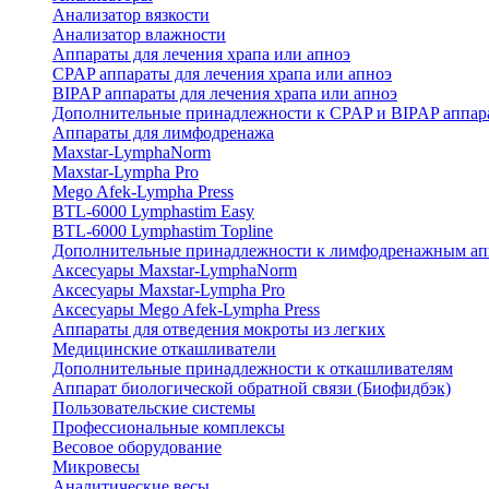
Анализатор вязкости
Анализатор влажности
Аппараты для лечения храпа или апноэ
CPAP аппараты для лечения храпа или апноэ
BIPAP аппараты для лечения храпа или апноэ
Дополнительные принадлежности к CPAP и BIPAP аппар
Аппараты для лимфодренажа
Maxstar-LymphaNorm
Maxstar-Lympha Pro
Mego Afek-Lympha Press
BTL-6000 Lymphastim Easy
BTL-6000 Lymphastim Topline
Дополнительные принадлежности к лимфодренажным ап
Аксесуары Maxstar-LymphaNorm
Аксесуары Maxstar-Lympha Pro
Аксесуары Mego Afek-Lympha Press
Аппараты для отведения мокроты из легких
Медицинские откашливатели
Дополнительные принадлежности к откашливателям
Аппарат биологической обратной связи (Биофидбэк)
Пользовательские системы
Профессиональные комплексы
Весовое оборудование
Микровесы
Аналитические весы