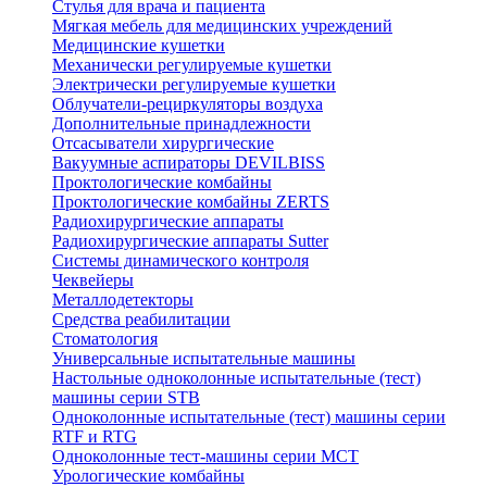
Стулья для врача и пациента
Мягкая мебель для медицинских учреждений
Медицинские кушетки
Механически регулируемые кушетки
Электрически регулируемые кушетки
Облучатели-рециркуляторы воздуха
Дополнительные принадлежности
Отсасыватели хирургические
Вакуумные аспираторы DEVILBISS
Проктологические комбайны
Проктологические комбайны ZERTS
Радиохирургические аппараты
Радиохирургические аппараты Sutter
Системы динамического контроля
Чеквейеры
Металлодетекторы
Средства реабилитации
Стоматология
Универсальные испытательные машины
Настольные одноколонные испытательные (тест)
машины серии STB
Одноколонные испытательные (тест) машины серии
RTF и RTG
Одноколонные тест-машины серии MCT
Урологические комбайны