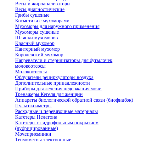
Весы и жироанализаторы
Весы диагностические
Грибы сушеные
Косметика с мухоморами
Мухоморы для наружного применения
Мухоморы сушеные
Шляпки мухоморов
Красный мухомор
Пантерный мухомор
Королевский мухомор
Нагреватели и стерилизаторы для бутылочек,
молокоотсосы
Молокоотсосы
Облучатели-рециркуляторы воздуха
Дополнительные принадлежности
Приборы для лечения недержания мочи
Тренажеры Кегеля для женщин
Аппараты биологической обратной связи (биофидбэк)
Пульсоксиметры
Расходные и перевязочные материалы
Катетеры Нелатона
Катетеры с гидрофильным покрытием
(лубрицированные)
Мочеприемники
Термометры электронные