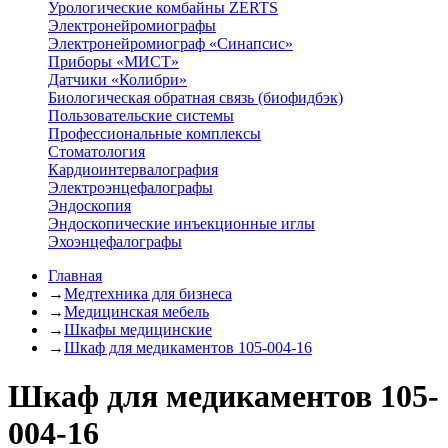
Урологические комбайны ZERTS
Электронейромиографы
Электронейромиограф «Синапсис»
Приборы «МИСТ»
Датчики «Колибри»
Биологическая обратная связь (биофидбэк)
Пользовательские системы
Профессиональные комплексы
Стоматология
Кардиоинтервалография
Электроэнцефалографы
Эндоскопия
Эндоскопические инъекционные иглы
Эхоэнцефалографы
Главная
→
Медтехника для бизнеса
→
Медицинская мебель
→
Шкафы медицинские
→
Шкаф для медикаментов 105-004-16
Шкаф для медикаментов 105-
004-16