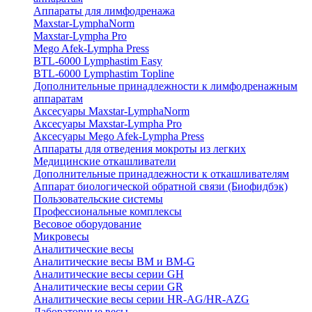
Аппараты для лимфодренажа
Maxstar-LymphaNorm
Maxstar-Lympha Pro
Mego Afek-Lympha Press
BTL-6000 Lymphastim Easy
BTL-6000 Lymphastim Topline
Дополнительные принадлежности к лимфодренажным
аппаратам
Аксесуары Maxstar-LymphaNorm
Аксесуары Maxstar-Lympha Pro
Аксесуары Mego Afek-Lympha Press
Аппараты для отведения мокроты из легких
Медицинские откашливатели
Дополнительные принадлежности к откашливателям
Аппарат биологической обратной связи (Биофидбэк)
Пользовательские системы
Профессиональные комплексы
Весовое оборудование
Микровесы
Аналитические весы
Аналитические весы BM и BM-G
Аналитические весы серии GH
Аналитические весы серии GR
Аналитические весы серии HR-AG/HR-AZG
Лабораторные весы