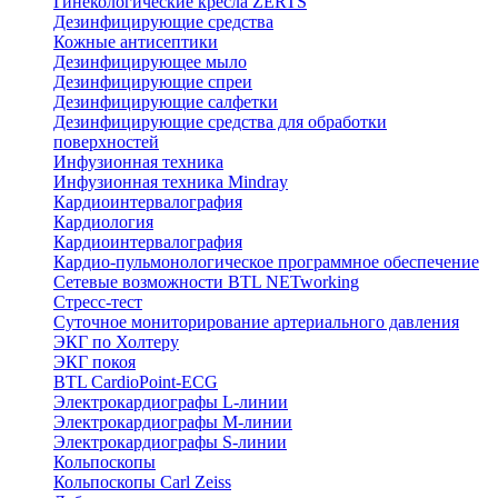
Гинекологические кресла ZERTS
Дезинфицирующие средства
Кожные антисептики
Дезинфицирующее мыло
Дезинфицирующие спреи
Дезинфицирующие салфетки
Дезинфицирующие средства для обработки
поверхностей
Инфузионная техника
Инфузионная техника Mindray
Кардиоинтервалография
Кардиология
Кардиоинтервалография
Кардио-пульмонологическое программное обеспечение
Сетевые возможности BTL NETworking
Стресс-тест
Суточное мониторирование артериального давления
ЭКГ по Холтеру
ЭКГ покоя
BTL CardioPoint-ECG
Электрокардиографы L-линии
Электрокардиографы M-линии
Электрокардиографы S-линии
Кольпоскопы
Кольпоскопы Carl Zeiss