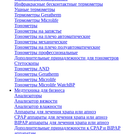
Инфракрасные бесконтактные термометры
Ушные термометры
Термометры Geratherm
Термометры Microlife
Тонометры
Тонометры на запястье
Тонометры на плечо автоматические
Тонометры механические
Тонометры на плечо полуавтоматические
Тонометры профессиональные
Дополнительные принадлежности для тонометров
Стетоскопы
Тонометры AND
Тонометры Geratherm
Тонометры Microlife
Тонометры Microlife WatchBP
Медтехника для бизнеса
Анализаторы
Анализатор вязкости
Анализатор влажности
Аппараты для лечения храпа или апноэ
CPAP аппараты для лечения храпа или апноэ
BIPAP аппараты для лечения храпа или апноэ
Дополнительные принадлежности к CPAP и BIPAP
аппаратам