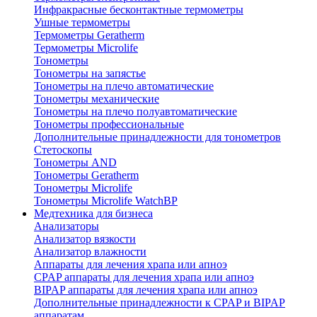
Инфракрасные бесконтактные термометры
Ушные термометры
Термометры Geratherm
Термометры Microlife
Тонометры
Тонометры на запястье
Тонометры на плечо автоматические
Тонометры механические
Тонометры на плечо полуавтоматические
Тонометры профессиональные
Дополнительные принадлежности для тонометров
Стетоскопы
Тонометры AND
Тонометры Geratherm
Тонометры Microlife
Тонометры Microlife WatchBP
Медтехника для бизнеса
Анализаторы
Анализатор вязкости
Анализатор влажности
Аппараты для лечения храпа или апноэ
CPAP аппараты для лечения храпа или апноэ
BIPAP аппараты для лечения храпа или апноэ
Дополнительные принадлежности к CPAP и BIPAP
аппаратам