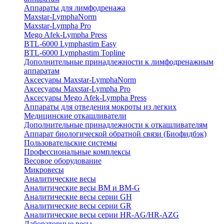
Аппараты для лимфодренажа
Maxstar-LymphaNorm
Maxstar-Lympha Pro
Mego Afek-Lympha Press
BTL-6000 Lymphastim Easy
BTL-6000 Lymphastim Topline
Дополнительные принадлежности к лимфодренажным
аппаратам
Аксесуары Maxstar-LymphaNorm
Аксесуары Maxstar-Lympha Pro
Аксесуары Mego Afek-Lympha Press
Аппараты для отведения мокроты из легких
Медицинские откашливатели
Дополнительные принадлежности к откашливателям
Аппарат биологической обратной связи (Биофидбэк)
Пользовательские системы
Профессиональные комплексы
Весовое оборудование
Микровесы
Аналитические весы
Аналитические весы BM и BM-G
Аналитические весы серии GH
Аналитические весы серии GR
Аналитические весы серии HR-AG/HR-AZG
Лабораторные весы