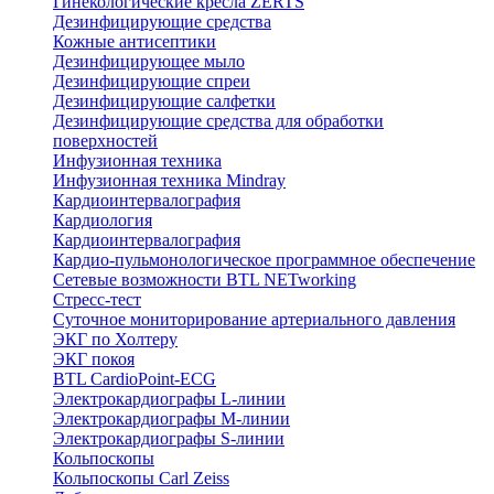
Гинекологические кресла ZERTS
Дезинфицирующие средства
Кожные антисептики
Дезинфицирующее мыло
Дезинфицирующие спреи
Дезинфицирующие салфетки
Дезинфицирующие средства для обработки
поверхностей
Инфузионная техника
Инфузионная техника Mindray
Кардиоинтервалография
Кардиология
Кардиоинтервалография
Кардио-пульмонологическое программное обеспечение
Сетевые возможности BTL NETworking
Стресс-тест
Суточное мониторирование артериального давления
ЭКГ по Холтеру
ЭКГ покоя
BTL CardioPoint-ECG
Электрокардиографы L-линии
Электрокардиографы M-линии
Электрокардиографы S-линии
Кольпоскопы
Кольпоскопы Carl Zeiss