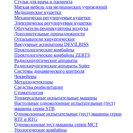
Стулья для врача и пациента
Мягкая мебель для медицинских учреждений
Медицинские кушетки
Механически регулируемые кушетки
Электрически регулируемые кушетки
Облучатели-рециркуляторы воздуха
Дополнительные принадлежности
Отсасыватели хирургические
Вакуумные аспираторы DEVILBISS
Проктологические комбайны
Проктологические комбайны ZERTS
Радиохирургические аппараты
Радиохирургические аппараты Sutter
Системы динамического контроля
Чеквейеры
Металлодетекторы
Средства реабилитации
Стоматология
Универсальные испытательные машины
Настольные одноколонные испытательные (тест)
машины серии STB
Одноколонные испытательные (тест) машины серии
RTF и RTG
Одноколонные тест-машины серии MCT
Урологические комбайны