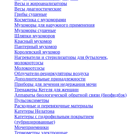
Весы и жироанализаторы
Весы диагностические
Грибы сушеные
Косметика с мухоморами
Мухоморы для наружного применения
Мухоморы сушеные
Шляпки мухоморов
Красный мухомор
Пантерный мухомор
Королевский мухомор
Нагреватели и стерилизаторы для бутылочек,
молокоотсосы
Молокоотсосы
Облучатели-рециркуляторы воздуха
Дополнительные принадлежности
Приборы для лечения недержания мочи
Тренажеры Кегеля для женщин
Аппараты биологической обратной связи (биофидбэк)
Пульсоксиметры
Расходные и перевязочные материалы
Катетеры Нелатона
Катетеры с гидрофильным покрытием
(лубрицированные)
Мочеприемники
Термометры электронные