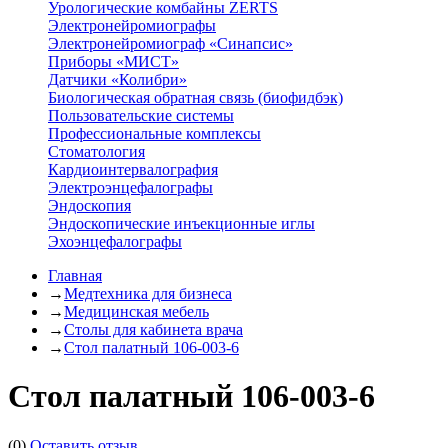
Урологические комбайны ZERTS
Электронейромиографы
Электронейромиограф «Синапсис»
Приборы «МИСТ»
Датчики «Колибри»
Биологическая обратная связь (биофидбэк)
Пользовательские системы
Профессиональные комплексы
Стоматология
Кардиоинтервалография
Электроэнцефалографы
Эндоскопия
Эндоскопические инъекционные иглы
Эхоэнцефалографы
Главная
→
Медтехника для бизнеса
→
Медицинская мебель
→
Столы для кабинета врача
→
Стол палатный 106-003-6
Стол палатный 106-003-6
(0)
Оставить отзыв