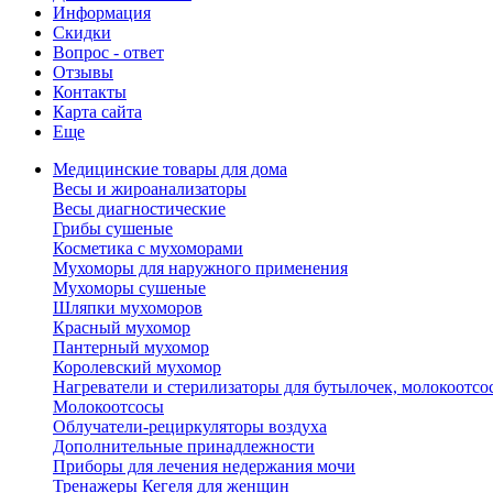
Информация
Скидки
Вопрос - ответ
Отзывы
Контакты
Карта сайта
Еще
Медицинские товары для дома
Весы и жироанализаторы
Весы диагностические
Грибы сушеные
Косметика с мухоморами
Мухоморы для наружного применения
Мухоморы сушеные
Шляпки мухоморов
Красный мухомор
Пантерный мухомор
Королевский мухомор
Нагреватели и стерилизаторы для бутылочек, молокоотсо
Молокоотсосы
Облучатели-рециркуляторы воздуха
Дополнительные принадлежности
Приборы для лечения недержания мочи
Тренажеры Кегеля для женщин