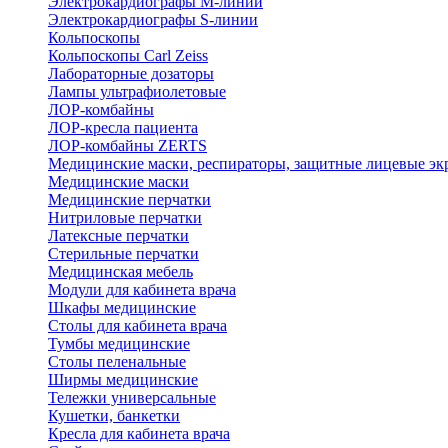
Электрокардиографы M-линии
Электрокардиографы S-линии
Кольпоскопы
Кольпоскопы Carl Zeiss
Лабораторные дозаторы
Лампы ультрафиолетовые
ЛОР-комбайны
ЛОР-кресла пациента
ЛОР-комбайны ZERTS
Медицинские маски, респираторы, защитные лицевые эк
Медицинские маски
Медицинские перчатки
Нитриловые перчатки
Латексные перчатки
Стерильные перчатки
Медицинская мебель
Модули для кабинета врача
Шкафы медицинские
Столы для кабинета врача
Тумбы медицинские
Столы пеленальные
Ширмы медицинские
Тележки универсальные
Кушетки, банкетки
Кресла для кабинета врача