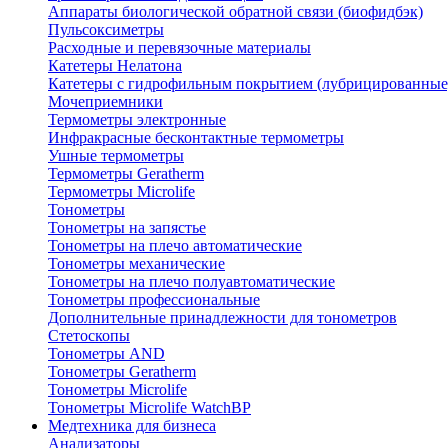
Аппараты биологической обратной связи (биофидбэк)
Пульсоксиметры
Расходные и перевязочные материалы
Катетеры Нелатона
Катетеры с гидрофильным покрытием (лубрицированные
Мочеприемники
Термометры электронные
Инфракрасные бесконтактные термометры
Ушные термометры
Термометры Geratherm
Термометры Microlife
Тонометры
Тонометры на запястье
Тонометры на плечо автоматические
Тонометры механические
Тонометры на плечо полуавтоматические
Тонометры профессиональные
Дополнительные принадлежности для тонометров
Стетоскопы
Тонометры AND
Тонометры Geratherm
Тонометры Microlife
Тонометры Microlife WatchBP
Медтехника для бизнеса
Анализаторы