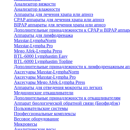
Анализатор вязкости
Анализатор влажности
Аппараты для лечения храпа или апноэ
CPAP аппараты для лечения храпа или апноэ
BIPAP аппараты для лечения храпа или апноэ
Дополнительные принадлежности к CPAP и BIPAP аппар
Аппараты для лимфодренажа
Maxstar-LymphaNorm
Maxstar-Lympha Pro
Mego Afek-Lympha Press
BTL-6000 Lymphastim Easy
BTL-6000 Lymphastim Topline
Дополнительные принадлежности к лимфодренажным ап
Аксесуары Maxstar-LymphaNorm
Аксесуары Maxstar-Lympha Pro
Аксесуары Mego Afek-Lympha Press
Аппараты для отведения мокроты из легких
Медицинские откашливатели
Дополнительные принадлежности к откашливателям
Аппарат биологической обратной связи (Биофидбэк)
Пользовательские системы
Профессиональные комплексы
Весовое оборудование
Микровесы
Аналитические весы