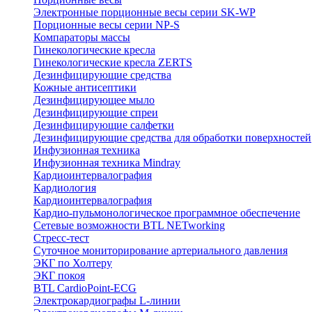
Электронные порционные весы серии SK-WP
Порционные весы серии NP-S
Компараторы массы
Гинекологические кресла
Гинекологические кресла ZERTS
Дезинфицирующие средства
Кожные антисептики
Дезинфицирующее мыло
Дезинфицирующие спреи
Дезинфицирующие салфетки
Дезинфицирующие средства для обработки поверхностей
Инфузионная техника
Инфузионная техника Mindray
Кардиоинтервалография
Кардиология
Кардиоинтервалография
Кардио-пульмонологическое программное обеспечение
Сетевые возможности BTL NETworking
Стресс-тест
Суточное мониторирование артериального давления
ЭКГ по Холтеру
ЭКГ покоя
BTL CardioPoint-ECG
Электрокардиографы L-линии