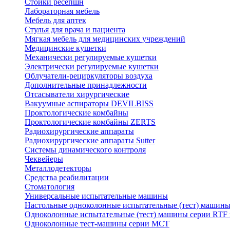
Стойки ресепшн
Лабораторная мебель
Мебель для аптек
Стулья для врача и пациента
Мягкая мебель для медицинских учреждений
Медицинские кушетки
Механически регулируемые кушетки
Электрически регулируемые кушетки
Облучатели-рециркуляторы воздуха
Дополнительные принадлежности
Отсасыватели хирургические
Вакуумные аспираторы DEVILBISS
Проктологические комбайны
Проктологические комбайны ZERTS
Радиохирургические аппараты
Радиохирургические аппараты Sutter
Системы динамического контроля
Чеквейеры
Металлодетекторы
Средства реабилитации
Стоматология
Универсальные испытательные машины
Настольные одноколонные испытательные (тест) машин
Одноколонные испытательные (тест) машины серии RTF
Одноколонные тест-машины серии MCT