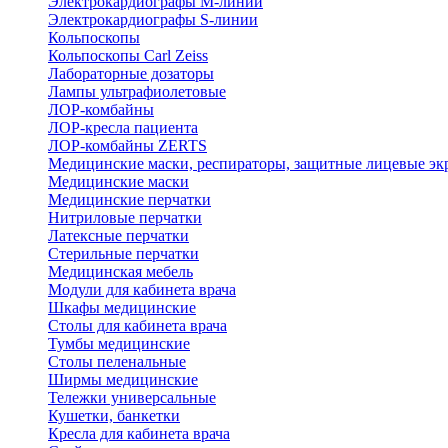
Электрокардиографы M-линии
Электрокардиографы S-линии
Кольпоскопы
Кольпоскопы Carl Zeiss
Лабораторные дозаторы
Лампы ультрафиолетовые
ЛОР-комбайны
ЛОР-кресла пациента
ЛОР-комбайны ZERTS
Медицинские маски, респираторы, защитные лицевые эк
Медицинские маски
Медицинские перчатки
Нитриловые перчатки
Латексные перчатки
Стерильные перчатки
Медицинская мебель
Модули для кабинета врача
Шкафы медицинские
Столы для кабинета врача
Тумбы медицинские
Столы пеленальные
Ширмы медицинские
Тележки универсальные
Кушетки, банкетки
Кресла для кабинета врача