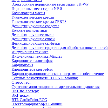
Электронные порционные весы серии SK-WP
Порционные весы серии NP-S
Компараторы массы
Гинекологические кресла
Гинекологические кресла ZERTS
Дезинфицирующие средства
Кожные антисептики
Дезинфицирующее мыло
Дезинфицирующие спреи
Дезинфицирующие салфетки
Дезинфицирующие средства для обработки поверхностей
Инфузионная техника
Инфузионная техника Mindray
Кардиоинтервалография
Кардиология
Кардиоинтервалография
Кардио-пульмонологическое программное обеспечение
Сетевые возможности BTL NETworking
Стресс-тест
Суточное мониторирование артериального давления
ЭКГ по Холтеру
ЭКГ покоя
BTL CardioPoint-ECG
Электрокардиографы L-линии