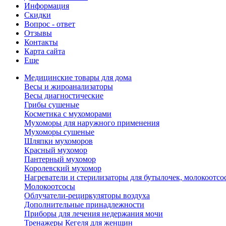
Информация
Скидки
Вопрос - ответ
Отзывы
Контакты
Карта сайта
Еще
Медицинские товары для дома
Весы и жироанализаторы
Весы диагностические
Грибы сушеные
Косметика с мухоморами
Мухоморы для наружного применения
Мухоморы сушеные
Шляпки мухоморов
Красный мухомор
Пантерный мухомор
Королевский мухомор
Нагреватели и стерилизаторы для бутылочек, молокоотсо
Молокоотсосы
Облучатели-рециркуляторы воздуха
Дополнительные принадлежности
Приборы для лечения недержания мочи
Тренажеры Кегеля для женщин