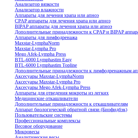
Анализатор вязкости
Анализатор влажности
Аппараты для лечения храпа или апноэ
CPAP аппараты для лечения храпа или апноэ
BIPAP аппараты для лечения храпа или апноэ
Дополнительные принадлежности к CPAP и BIPAP аппар
Аппараты для лимфодренажа
Maxstar-LymphaNorm
Maxstar-Lympha Pro
Mego Afek-Lympha Press
BTL-6000 Lymphastim Easy
BTL-6000 Lymphastim Topline
Дополнительные принадлежности к лимфодренажным ап
Аксесуары Maxstar-LymphaNorm
Аксесуары Maxstar-Lympha Pro
Аксесуары Mego Afek-Lympha Press
Аппараты для отведения мокроты из легких
Медицинские откашливатели
Дополнительные принадлежности к откашливателям
Аппарат биологической обратной связи (Биофидбэк)
Пользовательские системы
Профессиональные комплексы
Весовое оборудование
Микровесы
Аналитические весы