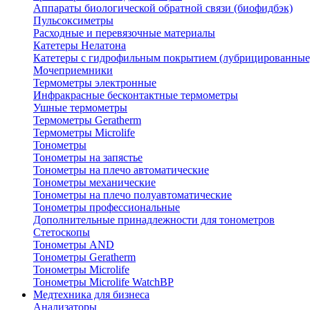
Аппараты биологической обратной связи (биофидбэк)
Пульсоксиметры
Расходные и перевязочные материалы
Катетеры Нелатона
Катетеры с гидрофильным покрытием (лубрицированные
Мочеприемники
Термометры электронные
Инфракрасные бесконтактные термометры
Ушные термометры
Термометры Geratherm
Термометры Microlife
Тонометры
Тонометры на запястье
Тонометры на плечо автоматические
Тонометры механические
Тонометры на плечо полуавтоматические
Тонометры профессиональные
Дополнительные принадлежности для тонометров
Стетоскопы
Тонометры AND
Тонометры Geratherm
Тонометры Microlife
Тонометры Microlife WatchBP
Медтехника для бизнеса
Анализаторы