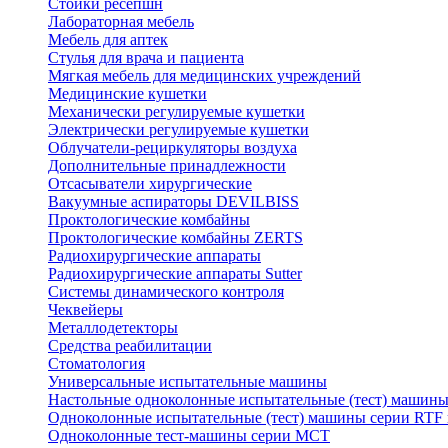
Стойки ресепшн
Лабораторная мебель
Мебель для аптек
Стулья для врача и пациента
Мягкая мебель для медицинских учреждений
Медицинские кушетки
Механически регулируемые кушетки
Электрически регулируемые кушетки
Облучатели-рециркуляторы воздуха
Дополнительные принадлежности
Отсасыватели хирургические
Вакуумные аспираторы DEVILBISS
Проктологические комбайны
Проктологические комбайны ZERTS
Радиохирургические аппараты
Радиохирургические аппараты Sutter
Системы динамического контроля
Чеквейеры
Металлодетекторы
Средства реабилитации
Стоматология
Универсальные испытательные машины
Настольные одноколонные испытательные (тест) машин
Одноколонные испытательные (тест) машины серии RTF
Одноколонные тест-машины серии MCT