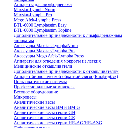
Аппараты для лимфодренажа
Maxstar-LymphaNorm
Maxstar-Lympha Pro
Mego Afek-Lympha Press
BTL-6000 Lymphastim Easy
BTL-6000 Lymphastim Topline
Дополнительные принадлежности к лимфодренажным
аппаратам
Аксесуары Maxstar-LymphaNorm
Аксесуары Maxstar-Lympha Pro
Аксесуары Mego Afek-Lympha Press
Аппараты для отведения мокроты из легких
Медицинские откашливатели
Дополнительные принадлежности к откашливателям
Аппарат биологической обратной связи (Биофидбэк)
Пользовательские системы
Профессиональные комплексы
Весовое оборудование
Микровесы
Аналитические весы
Аналитические весы BM и BM-G
Аналитические весы серии GH
Аналитические весы серии GR
Аналитические весы серии HR-AG/HR-AZG
Лабораторные весы