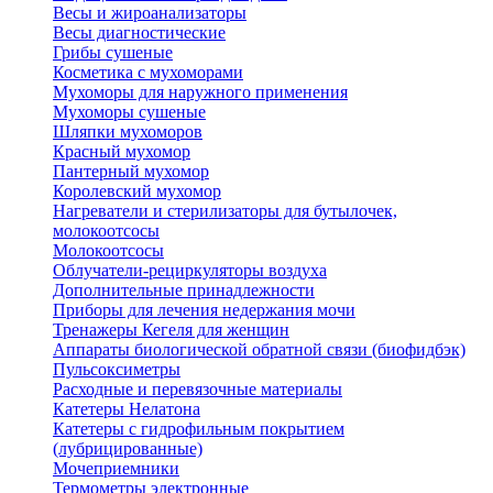
Весы и жироанализаторы
Весы диагностические
Грибы сушеные
Косметика с мухоморами
Мухоморы для наружного применения
Мухоморы сушеные
Шляпки мухоморов
Красный мухомор
Пантерный мухомор
Королевский мухомор
Нагреватели и стерилизаторы для бутылочек,
молокоотсосы
Молокоотсосы
Облучатели-рециркуляторы воздуха
Дополнительные принадлежности
Приборы для лечения недержания мочи
Тренажеры Кегеля для женщин
Аппараты биологической обратной связи (биофидбэк)
Пульсоксиметры
Расходные и перевязочные материалы
Катетеры Нелатона
Катетеры с гидрофильным покрытием
(лубрицированные)
Мочеприемники
Термометры электронные