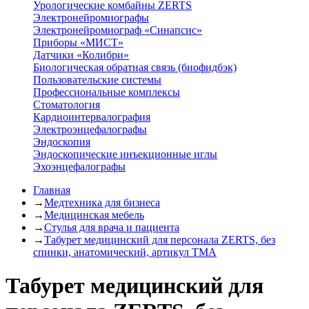
Урологические комбайны ZERTS
Электронейромиографы
Электронейромиограф «Синапсис»
Приборы «МИСТ»
Датчики «Колибри»
Биологическая обратная связь (биофидбэк)
Пользовательские системы
Профессиональные комплексы
Стоматология
Кардиоинтервалография
Электроэнцефалографы
Эндоскопия
Эндоскопические инъекционные иглы
Эхоэнцефалографы
Главная
→
Медтехника для бизнеса
→
Медицинская мебель
→
Стулья для врача и пациента
→
Табурет медицинский для персонала ZERTS, без
спинки, анатомический, артикул ТМА
Табурет медицинский для