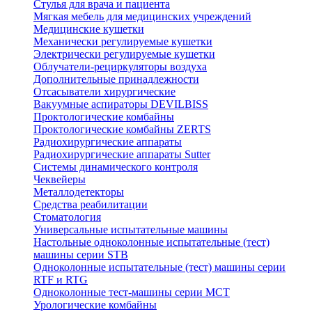
Стулья для врача и пациента
Мягкая мебель для медицинских учреждений
Медицинские кушетки
Механически регулируемые кушетки
Электрически регулируемые кушетки
Облучатели-рециркуляторы воздуха
Дополнительные принадлежности
Отсасыватели хирургические
Вакуумные аспираторы DEVILBISS
Проктологические комбайны
Проктологические комбайны ZERTS
Радиохирургические аппараты
Радиохирургические аппараты Sutter
Системы динамического контроля
Чеквейеры
Металлодетекторы
Средства реабилитации
Стоматология
Универсальные испытательные машины
Настольные одноколонные испытательные (тест)
машины серии STB
Одноколонные испытательные (тест) машины серии
RTF и RTG
Одноколонные тест-машины серии MCT
Урологические комбайны