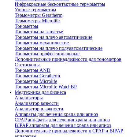
Инфракрасные бесконтактные термометры
Ушные термометры
Термометры Geratherm
Термометры Microlife
Тонометры
Тонометры на запястье
Тонометры на плечо автоматические
Тонометры механические
Тонометры на плечо полуавтоматические
Тонометры профессиональные
Дополнительные принадлежности для тонометров
Стетоскопы
Тонометры AND
Тонометры Geratherm
Тонометры Microlife
Тонометры Microlife WatchBP
Медтехника для бизнеса
Анализаторы
Анализатор вязкости
Анализатор влажности
Аппараты для лечения храпа или апноэ
CPAP аппараты для лечения храпа или апноэ
BIPAP аппараты для лечения храпа или апноэ
Дополнительные принадлежности к CPAP и BIPAP
аппаратам