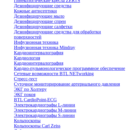
Гинекологические кресла ZERTS
Дезинфицирующие средства
Кожные антисептики
Дезинфицирующее мыло
Дезинфицирующие спреи
Дезинфицирующие салфетки
Дезинфицирующие средства для обработки
поверхностей
Инфузионная техника
Инфузионная техника Mindray
Кардиоинтервалография
Кардиология
Кардиоинтервалография
Кардио-пульмонологическое программное обеспечение
Сетевые возможности BTL NETworking
Стресс-тест
Суточное мониторирование артериального давления
ЭКГ по Холтеру
ЭКГ покоя
BTL CardioPoint-ECG
Электрокардиографы L-линии
Электрокардиографы M-линии
Электрокардиографы S-линии
Кольпоскопы
Кольпоскопы Carl Zeiss