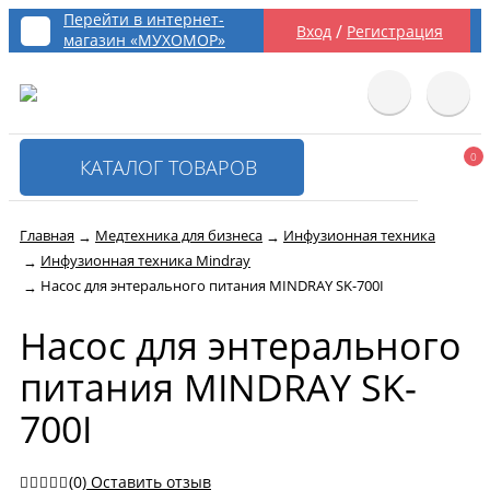
Перейти в интернет-
/
Вход
Регистрация
магазин «МУХОМОР»
0
КАТАЛОГ ТОВАРОВ
Главная
Медтехника для бизнеса
Инфузионная техника
→
→
Инфузионная техника Mindray
→
Насос для энтерального питания MINDRAY SK-700I
→
Насос для энтерального
питания MINDRAY SK-
700I
(0)
Оставить отзыв