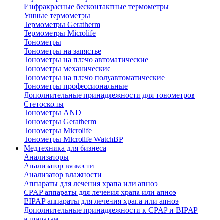
Инфракрасные бесконтактные термометры
Ушные термометры
Термометры Geratherm
Термометры Microlife
Тонометры
Тонометры на запястье
Тонометры на плечо автоматические
Тонометры механические
Тонометры на плечо полуавтоматические
Тонометры профессиональные
Дополнительные принадлежности для тонометров
Стетоскопы
Тонометры AND
Тонометры Geratherm
Тонометры Microlife
Тонометры Microlife WatchBP
Медтехника для бизнеса
Анализаторы
Анализатор вязкости
Анализатор влажности
Аппараты для лечения храпа или апноэ
CPAP аппараты для лечения храпа или апноэ
BIPAP аппараты для лечения храпа или апноэ
Дополнительные принадлежности к CPAP и BIPAP
аппаратам