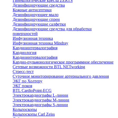
Гинекологические кресла ZERTS
Дезинфицирующие средства
Кожные антисептики
Дезинфицирующее мыло
Дезинфицирующие спреи
Дезинфицирующие салфетки
Дезинфицирующие средства для обработки
поверхностей
Инфузионная техника
Инфузионная техника Mindray
Кардиоинтервалография
Кардиология
Кардиоинтервалография
Кардио-пульмонологическое программное обеспечение
Сетевые возможности BTL NETworking
Стресс-тест
Суточное мониторирование артериального давления
ЭКГ по Холтеру
ЭКГ покоя
BTL CardioPoint-ECG
Электрокардиографы L-линии
Электрокардиографы M-линии
Электрокардиографы S-линии
Кольпоскопы
Кольпоскопы Carl Zeiss