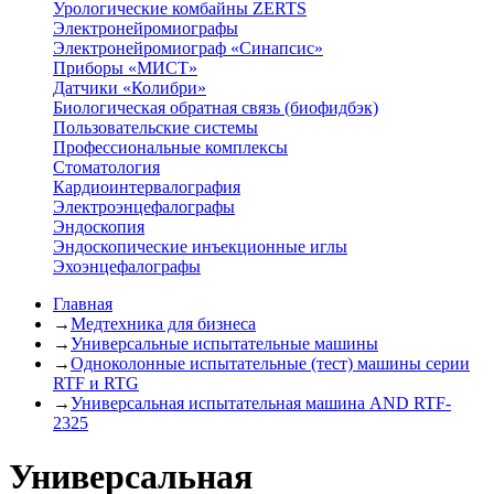
Урологические комбайны ZERTS
Электронейромиографы
Электронейромиограф «Синапсис»
Приборы «МИСТ»
Датчики «Колибри»
Биологическая обратная связь (биофидбэк)
Пользовательские системы
Профессиональные комплексы
Стоматология
Кардиоинтервалография
Электроэнцефалографы
Эндоскопия
Эндоскопические инъекционные иглы
Эхоэнцефалографы
Главная
→
Медтехника для бизнеса
→
Универсальные испытательные машины
→
Одноколонные испытательные (тест) машины серии
RTF и RTG
→
Универсальная испытательная машина AND RTF-
2325
Универсальная