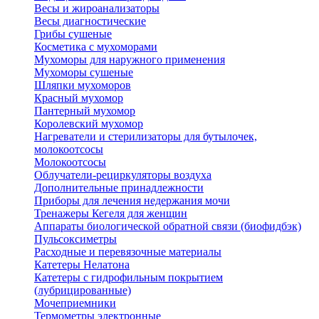
Весы и жироанализаторы
Весы диагностические
Грибы сушеные
Косметика с мухоморами
Мухоморы для наружного применения
Мухоморы сушеные
Шляпки мухоморов
Красный мухомор
Пантерный мухомор
Королевский мухомор
Нагреватели и стерилизаторы для бутылочек,
молокоотсосы
Молокоотсосы
Облучатели-рециркуляторы воздуха
Дополнительные принадлежности
Приборы для лечения недержания мочи
Тренажеры Кегеля для женщин
Аппараты биологической обратной связи (биофидбэк)
Пульсоксиметры
Расходные и перевязочные материалы
Катетеры Нелатона
Катетеры с гидрофильным покрытием
(лубрицированные)
Мочеприемники
Термометры электронные