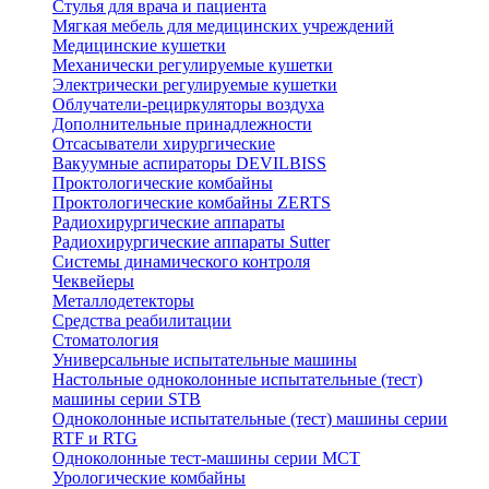
Стулья для врача и пациента
Мягкая мебель для медицинских учреждений
Медицинские кушетки
Механически регулируемые кушетки
Электрически регулируемые кушетки
Облучатели-рециркуляторы воздуха
Дополнительные принадлежности
Отсасыватели хирургические
Вакуумные аспираторы DEVILBISS
Проктологические комбайны
Проктологические комбайны ZERTS
Радиохирургические аппараты
Радиохирургические аппараты Sutter
Системы динамического контроля
Чеквейеры
Металлодетекторы
Средства реабилитации
Стоматология
Универсальные испытательные машины
Настольные одноколонные испытательные (тест)
машины серии STB
Одноколонные испытательные (тест) машины серии
RTF и RTG
Одноколонные тест-машины серии MCT
Урологические комбайны