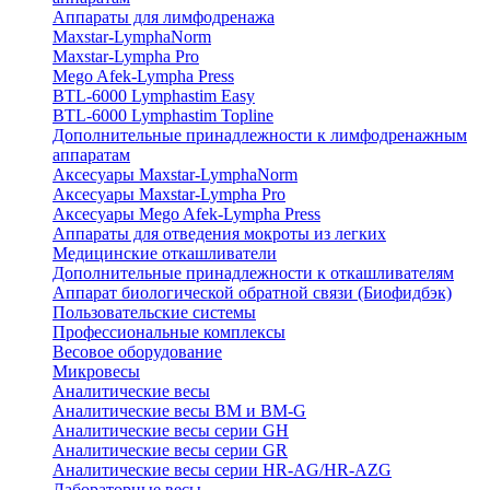
Аппараты для лимфодренажа
Maxstar-LymphaNorm
Maxstar-Lympha Pro
Mego Afek-Lympha Press
BTL-6000 Lymphastim Easy
BTL-6000 Lymphastim Topline
Дополнительные принадлежности к лимфодренажным
аппаратам
Аксесуары Maxstar-LymphaNorm
Аксесуары Maxstar-Lympha Pro
Аксесуары Mego Afek-Lympha Press
Аппараты для отведения мокроты из легких
Медицинские откашливатели
Дополнительные принадлежности к откашливателям
Аппарат биологической обратной связи (Биофидбэк)
Пользовательские системы
Профессиональные комплексы
Весовое оборудование
Микровесы
Аналитические весы
Аналитические весы BM и BM-G
Аналитические весы серии GH
Аналитические весы серии GR
Аналитические весы серии HR-AG/HR-AZG
Лабораторные весы