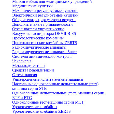
Мягкая мебель для медицинских учреждений
Медицинские кушетки
Механически регулируемые кушетки
Электрически регулируемые кушетки
Облучатели-рециркуляторы воздуха
Дополнительные принадлежности
Отсасыватели хирургические
Вакуумные аспираторы DEVILBISS
Проктологические комбайны
Проктологические комбайны ZERTS
Радиохирургические аппараты
Радиохирургические аппараты Sutter
Системы динамического контроля
Чеквейеры
Металлодетекторы
Средства реабилитации
Стоматология
Универсальные испытательные машины
Настольные одноколонные испытательные (тест)
машины серии STB
Одноколонные испытательные (тест) машины серии
RTF и RTG
Одноколонные тест-машины серии MCT
Урологические комбайны
Урологические комбайны ZERTS