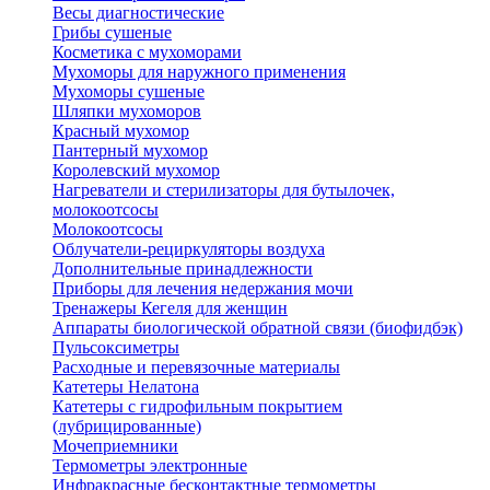
Весы диагностические
Грибы сушеные
Косметика с мухоморами
Мухоморы для наружного применения
Мухоморы сушеные
Шляпки мухоморов
Красный мухомор
Пантерный мухомор
Королевский мухомор
Нагреватели и стерилизаторы для бутылочек,
молокоотсосы
Молокоотсосы
Облучатели-рециркуляторы воздуха
Дополнительные принадлежности
Приборы для лечения недержания мочи
Тренажеры Кегеля для женщин
Аппараты биологической обратной связи (биофидбэк)
Пульсоксиметры
Расходные и перевязочные материалы
Катетеры Нелатона
Катетеры с гидрофильным покрытием
(лубрицированные)
Мочеприемники
Термометры электронные
Инфракрасные бесконтактные термометры