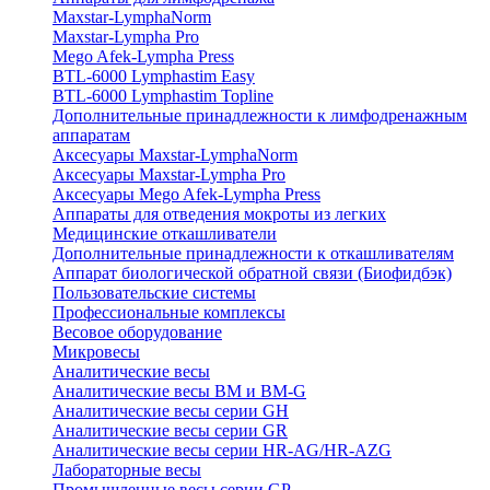
Maxstar-LymphaNorm
Maxstar-Lympha Pro
Mego Afek-Lympha Press
BTL-6000 Lymphastim Easy
BTL-6000 Lymphastim Topline
Дополнительные принадлежности к лимфодренажным
аппаратам
Аксесуары Maxstar-LymphaNorm
Аксесуары Maxstar-Lympha Pro
Аксесуары Mego Afek-Lympha Press
Аппараты для отведения мокроты из легких
Медицинские откашливатели
Дополнительные принадлежности к откашливателям
Аппарат биологической обратной связи (Биофидбэк)
Пользовательские системы
Профессиональные комплексы
Весовое оборудование
Микровесы
Аналитические весы
Аналитические весы BM и BM-G
Аналитические весы серии GH
Аналитические весы серии GR
Аналитические весы серии HR-AG/HR-AZG
Лабораторные весы
Промышленные весы серии GP