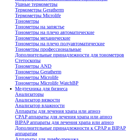
Ушные термометры
Термометры Geratherm
Термометры Microlife
Тонометры
Тонометры на запястье
Тонометры на плечо автоматические
Тонометры механические
Тонометры на плечо полуавтоматические
Тонометры профессиональные
Дополнительные принадлежности для тонометров
Стетоскопы
Тонометры AND
Тонометры Geratherm
Тонометры Microlife
Тонометры Microlife WatchBP
Медтехника для бизнеса
Анализаторы
Анализатор вязкости
Анализатор влажности
Аппараты для лечения храпа или апноэ
CPAP аппараты для лечения храпа или апноэ
BIPAP аппараты для лечения храпа или апноэ
Дополнительные принадлежности к CPAP и BIPAP
аппаратам
Аппараты для лимфодренажа