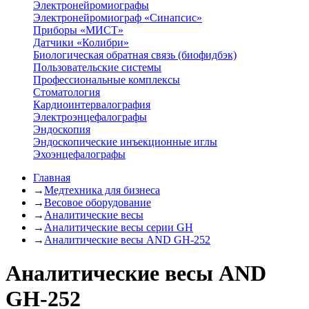
Электронейромиографы
Электронейромиограф «Синапсис»
Приборы «МИСТ»
Датчики «Колибри»
Биологическая обратная связь (биофидбэк)
Пользовательские системы
Профессиональные комплексы
Стоматология
Кардиоинтервалография
Электроэнцефалографы
Эндоскопия
Эндоскопические инъекционные иглы
Эхоэнцефалографы
Главная
→
Медтехника для бизнеса
→
Весовое оборудование
→
Аналитические весы
→
Аналитические весы серии GH
→
Аналитические весы AND GH-252
Аналитические весы AND
GH-252