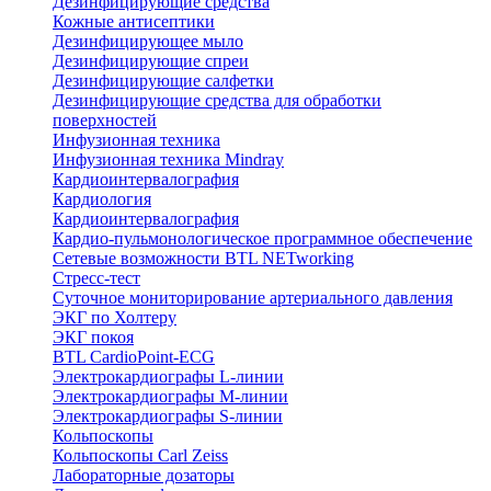
Дезинфицирующие средства
Кожные антисептики
Дезинфицирующее мыло
Дезинфицирующие спреи
Дезинфицирующие салфетки
Дезинфицирующие средства для обработки
поверхностей
Инфузионная техника
Инфузионная техника Mindray
Кардиоинтервалография
Кардиология
Кардиоинтервалография
Кардио-пульмонологическое программное обеспечение
Сетевые возможности BTL NETworking
Стресс-тест
Суточное мониторирование артериального давления
ЭКГ по Холтеру
ЭКГ покоя
BTL CardioPoint-ECG
Электрокардиографы L-линии
Электрокардиографы M-линии
Электрокардиографы S-линии
Кольпоскопы
Кольпоскопы Carl Zeiss
Лабораторные дозаторы