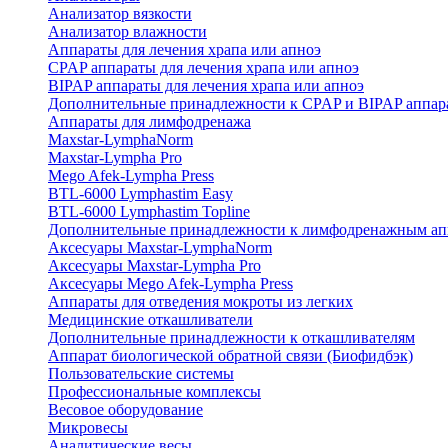
Анализатор вязкости
Анализатор влажности
Аппараты для лечения храпа или апноэ
CPAP аппараты для лечения храпа или апноэ
BIPAP аппараты для лечения храпа или апноэ
Дополнительные принадлежности к CPAP и BIPAP аппар
Аппараты для лимфодренажа
Maxstar-LymphaNorm
Maxstar-Lympha Pro
Mego Afek-Lympha Press
BTL-6000 Lymphastim Easy
BTL-6000 Lymphastim Topline
Дополнительные принадлежности к лимфодренажным ап
Аксесуары Maxstar-LymphaNorm
Аксесуары Maxstar-Lympha Pro
Аксесуары Mego Afek-Lympha Press
Аппараты для отведения мокроты из легких
Медицинские откашливатели
Дополнительные принадлежности к откашливателям
Аппарат биологической обратной связи (Биофидбэк)
Пользовательские системы
Профессиональные комплексы
Весовое оборудование
Микровесы
Аналитические весы