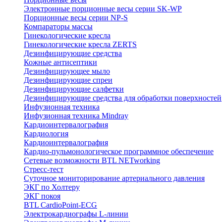
Электронные порционные весы серии SK-WP
Порционные весы серии NP-S
Компараторы массы
Гинекологические кресла
Гинекологические кресла ZERTS
Дезинфицирующие средства
Кожные антисептики
Дезинфицирующее мыло
Дезинфицирующие спреи
Дезинфицирующие салфетки
Дезинфицирующие средства для обработки поверхностей
Инфузионная техника
Инфузионная техника Mindray
Кардиоинтервалография
Кардиология
Кардиоинтервалография
Кардио-пульмонологическое программное обеспечение
Сетевые возможности BTL NETworking
Стресс-тест
Суточное мониторирование артериального давления
ЭКГ по Холтеру
ЭКГ покоя
BTL CardioPoint-ECG
Электрокардиографы L-линии