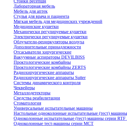
Стойки ресепшн
Лабораторная мебель
Мебель для аптек
Стулья для врача и пациента
Мягкая мебель для медицинских учреждений
Медицинские кушетки
Механически регулируемые кушетки
Электрически регулируемые кушетки
Облучатели-рециркуляторы воздуха
Дополнительные принадлежности
Отсасыватели хирургические
Вакуумные аспираторы DEVILBISS
Проктологические комбайны
Проктологические комбайны ZERTS
Радиохирургические аппараты
Радиохирургические аппараты Sutter
Системы динамического контроля
Чеквейеры
Металлодетекторы
Средства реабилитации
Стоматология
Универсальные испытательные машины
Настольные одноколонные испытательные (тест) машин
Одноколонные испытательные (тест) машины серии RTF
Одноколонные тест-машины серии MCT