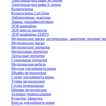
Электрокардиографы M-линии
Электрокардиографы S-линии
Кольпоскопы
Кольпоскопы Carl Zeiss
Лабораторные дозаторы
Лампы ультрафиолетовые
ЛОР-комбайны
ЛОР-кресла пациента
ЛОР-комбайны ZERTS
Медицинские маски, респираторы, защитные лицевые эк
Медицинские маски
Медицинские перчатки
Нитриловые перчатки
Латексные перчатки
Стерильные перчатки
Медицинская мебель
Модули для кабинета врача
Шкафы медицинские
Столы для кабинета врача
Тумбы медицинские
Столы пеленальные
Ширмы медицинские
Тележки универсальные
Кушетки, банкетки
Кресла для кабинета врача