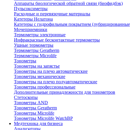
Аппараты биологической обратной связи (биофидбэк)
Пульсоксиметры
Расходные и перевязочные материалы
Катетеры Нелатона
Катетеры с гидрофильным покрытием (лубрицированные
Мочеприемники
Термометры электронные
Инфракрасные бесконтактные термометры
Ушные термометры
Термометры Geratherm
Термометры Microlife
Тонометры
Тонометры на запястье
Тонометры на плечо автоматические
Тонометры механические
Тонометры на плечо полуавтоматические
Тонометры профессиональные
Дополнительные принадлежности для тонометров
Стетоскопы
Тонометры AND
Тонометры Geratherm
Тонометры Microlife
Тонометры Microlife WatchBP
Медтехника для бизнеса
Анализаторы