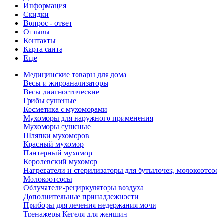
Информация
Скидки
Вопрос - ответ
Отзывы
Контакты
Карта сайта
Еще
Медицинские товары для дома
Весы и жироанализаторы
Весы диагностические
Грибы сушеные
Косметика с мухоморами
Мухоморы для наружного применения
Мухоморы сушеные
Шляпки мухоморов
Красный мухомор
Пантерный мухомор
Королевский мухомор
Нагреватели и стерилизаторы для бутылочек, молокоотсо
Молокоотсосы
Облучатели-рециркуляторы воздуха
Дополнительные принадлежности
Приборы для лечения недержания мочи
Тренажеры Кегеля для женщин