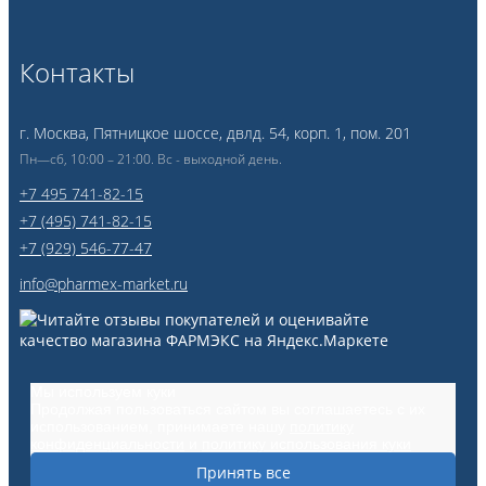
Контакты
г. Москва, Пятницкое шоссе, двлд. 54, корп. 1, пом. 201
Пн—сб, 10:00 – 21:00. Вс - выходной день.
+7 495 741-82-15
+7 (495) 741-82-15
+7 (929) 546-77-47
info@pharmex-market.ru
Мы используем куки
Продолжая пользоваться сайтом вы соглашаетесь с их
использованием, принимаете нашу
политику
конфиденциальности
и
политику использования куки
Принять все