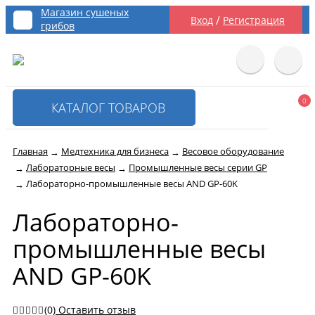
Магазин сушеных
/
Вход
Регистрация
грибов
0
КАТАЛОГ ТОВАРОВ
Главная
Медтехника для бизнеса
Весовое оборудование
→
→
Лабораторные весы
Промышленные весы серии GP
→
→
Лабораторно-промышленные весы AND GP-60K
→
Лабораторно-
промышленные весы
AND GP-60K
(0)
Оставить отзыв