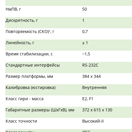
НмПВ, г
50
Дискретность, г
1
Повторяемость (СКО)¹, г
0,7
Линейность, г
± 1
Время стабилизации, с
~1,5
Стандартные интерфейсы
RS-232C
Размер платформы, мм
384 х 344
Калибровка (юстировка)
Внутренняя
Класс гири - масса
E2, F1
Габаритные размеры (ШхГхВ), мм
372 x 615 x 130
Класс точности
Высокий-II