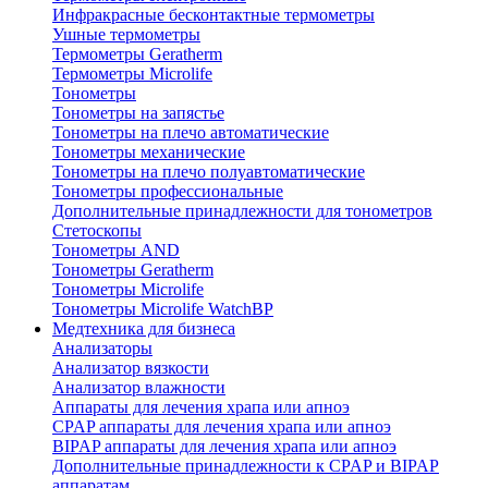
Инфракрасные бесконтактные термометры
Ушные термометры
Термометры Geratherm
Термометры Microlife
Тонометры
Тонометры на запястье
Тонометры на плечо автоматические
Тонометры механические
Тонометры на плечо полуавтоматические
Тонометры профессиональные
Дополнительные принадлежности для тонометров
Стетоскопы
Тонометры AND
Тонометры Geratherm
Тонометры Microlife
Тонометры Microlife WatchBP
Медтехника для бизнеса
Анализаторы
Анализатор вязкости
Анализатор влажности
Аппараты для лечения храпа или апноэ
CPAP аппараты для лечения храпа или апноэ
BIPAP аппараты для лечения храпа или апноэ
Дополнительные принадлежности к CPAP и BIPAP
аппаратам