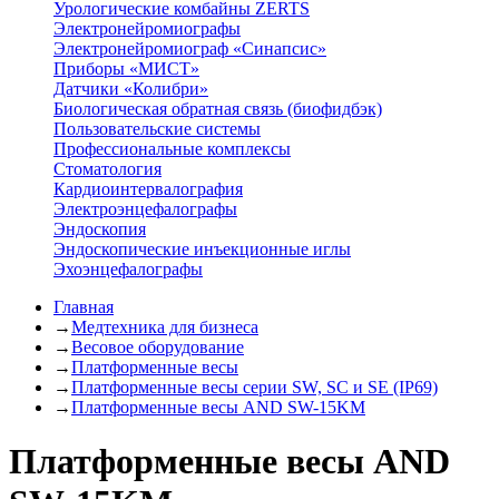
Урологические комбайны ZERTS
Электронейромиографы
Электронейромиограф «Синапсис»
Приборы «МИСТ»
Датчики «Колибри»
Биологическая обратная связь (биофидбэк)
Пользовательские системы
Профессиональные комплексы
Стоматология
Кардиоинтервалография
Электроэнцефалографы
Эндоскопия
Эндоскопические инъекционные иглы
Эхоэнцефалографы
Главная
→
Медтехника для бизнеса
→
Весовое оборудование
→
Платформенные весы
→
Платформенные весы серии SW, SC и SE (IP69)
→
Платформенные весы AND SW-15KM
Платформенные весы AND