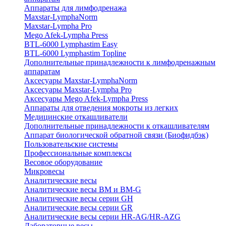
Аппараты для лимфодренажа
Maxstar-LymphaNorm
Maxstar-Lympha Pro
Mego Afek-Lympha Press
BTL-6000 Lymphastim Easy
BTL-6000 Lymphastim Topline
Дополнительные принадлежности к лимфодренажным
аппаратам
Аксесуары Maxstar-LymphaNorm
Аксесуары Maxstar-Lympha Pro
Аксесуары Mego Afek-Lympha Press
Аппараты для отведения мокроты из легких
Медицинские откашливатели
Дополнительные принадлежности к откашливателям
Аппарат биологической обратной связи (Биофидбэк)
Пользовательские системы
Профессиональные комплексы
Весовое оборудование
Микровесы
Аналитические весы
Аналитические весы BM и BM-G
Аналитические весы серии GH
Аналитические весы серии GR
Аналитические весы серии HR-AG/HR-AZG
Лабораторные весы