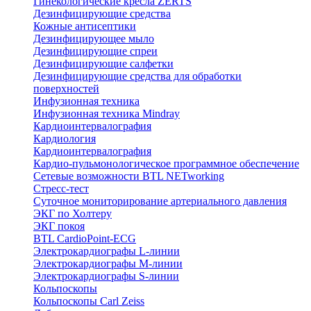
Гинекологические кресла ZERTS
Дезинфицирующие средства
Кожные антисептики
Дезинфицирующее мыло
Дезинфицирующие спреи
Дезинфицирующие салфетки
Дезинфицирующие средства для обработки
поверхностей
Инфузионная техника
Инфузионная техника Mindray
Кардиоинтервалография
Кардиология
Кардиоинтервалография
Кардио-пульмонологическое программное обеспечение
Сетевые возможности BTL NETworking
Стресс-тест
Суточное мониторирование артериального давления
ЭКГ по Холтеру
ЭКГ покоя
BTL CardioPoint-ECG
Электрокардиографы L-линии
Электрокардиографы M-линии
Электрокардиографы S-линии
Кольпоскопы
Кольпоскопы Carl Zeiss