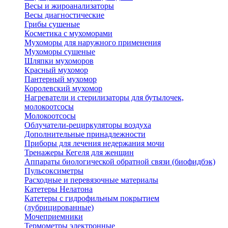
Весы и жироанализаторы
Весы диагностические
Грибы сушеные
Косметика с мухоморами
Мухоморы для наружного применения
Мухоморы сушеные
Шляпки мухоморов
Красный мухомор
Пантерный мухомор
Королевский мухомор
Нагреватели и стерилизаторы для бутылочек,
молокоотсосы
Молокоотсосы
Облучатели-рециркуляторы воздуха
Дополнительные принадлежности
Приборы для лечения недержания мочи
Тренажеры Кегеля для женщин
Аппараты биологической обратной связи (биофидбэк)
Пульсоксиметры
Расходные и перевязочные материалы
Катетеры Нелатона
Катетеры с гидрофильным покрытием
(лубрицированные)
Мочеприемники
Термометры электронные