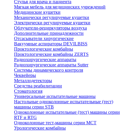
Стулья для врача и пациента
Мягкая мебель для медицинских учреждений
Медицинские кушетки
Механически регулируемые кушетки
Электрически регулируемые кушетки
Облучатели-рециркуляторы воздуха
Дополнительные принадлежности
Отсасыватели хирургические
Вакуумные аспираторы DEVILBISS
Проктологические комбайны
Проктологические комбайны ZERTS
Радиохирургические аппараты
Радиохирургические аппараты Sutter
Системы динамического контроля
Чеквейеры
Металлодетекторы
Средства реабилитации
Стоматология
Универсальные испытательные машины
Настольные одноколонные испытательные (тест)
машины серии STB
Одноколонные испытательные (тест) машины серии
RTF и RTG
Одноколонные тест-машины серии MCT
Урологические комбайны