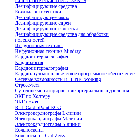
Гинекологические кресла ZERTS
Дезинфицирующие средства
Кожные антисептики
Дезинфицирующее мыло
Дезинфицирующие спреи
Дезинфицирующие салфетки
Дезинфицирующие средства для обработки
поверхностей
Инфузионная техника
Инфузионная техника Mindray
Кардиоинтервалография
Кардиология
Кардиоинтервалография
Кардио-пульмонологическое программное обеспечение
Сетевые возможности BTL NETworking
Стресс-тест
Суточное мониторирование артериального давления
ЭКГ по Холтеру
ЭКГ покоя
BTL CardioPoint-ECG
Электрокардиографы L-линии
Электрокардиографы M-линии
Электрокардиографы S-линии
Кольпоскопы
Кольпоскопы Carl Zeiss