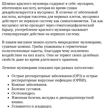
Шляпки красного мухомора содержат в себе: мускарин,
иботеновую кислоту, которая во время сушки
декарболизируется в мусцимол. В отличие от иботеновой
кислоты, которая токсична для нервных клеток, мусцимол
действует не нервную систему как симпатомиметик. Так как
мусцимол легко проходит через гематоэнцефалический
барьер, употребление красного мухомора оказывает
стимулирующее действие на нервную систему.
В нашем магазине можно купить микродозинг мухоморами,
сушеные шляпки. Грибы упакованы в герметичные
полиэтиленовые пакеты, благодаря чему исключено
воздействие на них влаги. Они не теряют своих целебных
свойств даже во время длительного хранения.
Лечение мухоморами показано при разных патологиях:
Острые респираторные заболевания (ОРЗ) и острые
респираторные вирусные инфекции (ОРВИ).
Кожные заболевания.
Болезни суставов.
Остеохондроз.
Язвенная болезнь желудка и двенадцатиперстной
кишки.
Гельминтоз и аскаридоз.