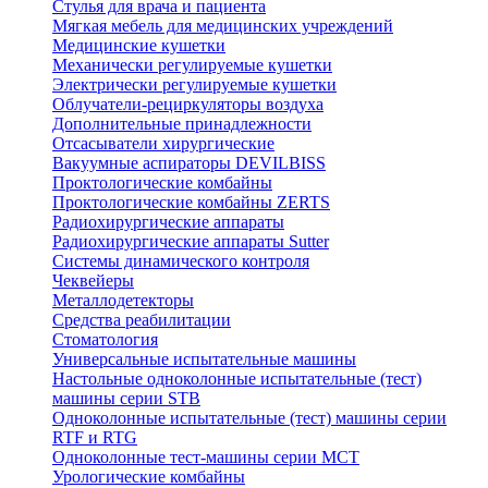
Стулья для врача и пациента
Мягкая мебель для медицинских учреждений
Медицинские кушетки
Механически регулируемые кушетки
Электрически регулируемые кушетки
Облучатели-рециркуляторы воздуха
Дополнительные принадлежности
Отсасыватели хирургические
Вакуумные аспираторы DEVILBISS
Проктологические комбайны
Проктологические комбайны ZERTS
Радиохирургические аппараты
Радиохирургические аппараты Sutter
Системы динамического контроля
Чеквейеры
Металлодетекторы
Средства реабилитации
Стоматология
Универсальные испытательные машины
Настольные одноколонные испытательные (тест)
машины серии STB
Одноколонные испытательные (тест) машины серии
RTF и RTG
Одноколонные тест-машины серии MCT
Урологические комбайны