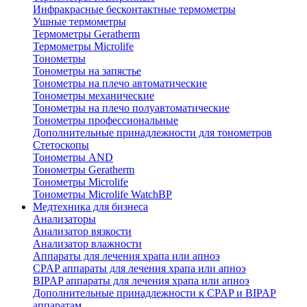
Инфракрасные бесконтактные термометры
Ушные термометры
Термометры Geratherm
Термометры Microlife
Тонометры
Тонометры на запястье
Тонометры на плечо автоматические
Тонометры механические
Тонометры на плечо полуавтоматические
Тонометры профессиональные
Дополнительные принадлежности для тонометров
Стетоскопы
Тонометры AND
Тонометры Geratherm
Тонометры Microlife
Тонометры Microlife WatchBP
Медтехника для бизнеса
Анализаторы
Анализатор вязкости
Анализатор влажности
Аппараты для лечения храпа или апноэ
CPAP аппараты для лечения храпа или апноэ
BIPAP аппараты для лечения храпа или апноэ
Дополнительные принадлежности к CPAP и BIPAP
аппаратам