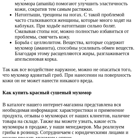
мухомора (amanita) помогают улучшить эластичность
кожи, сократив тем самым растяжки.
Натоптыши, трещины на ногах. С такой проблемой
часто сталкиваются женщины, которые много ходят на
каблуках. При ходьбе натоптыши сильно болят.
Смазывая стопы ног, можно полностью избавиться от
проблемы, смягчить кожу.
Борьба с целлюлитом. Вещества, которые содержит
мухомор (аманита), способны усиливать обмен веществ.
Благодаря этому расщепляются жиры, разглаживается
апельсиновая корка.
Так как все воздействие наружное, можно не опасаться того,
что мухомор ядовитый гриб. При нанесении на поверхность
кожи он не может нанести никакого вреда.
Как купить красный сушеный мухомор
В каталоге нашего интернет-магазина представлена вся
необходимая информация: характеристики и применение
продукта, отзывы о мухоморах от наших клиентов, наличие
товара на складе. Также вы можете узнать, какие есть
мухоморы в продаже, у наши менеджеров. Мы реализуем
грибы в розницу. Сотрудничаем с юридическими лицами и
можем продать мухоморы оптом.