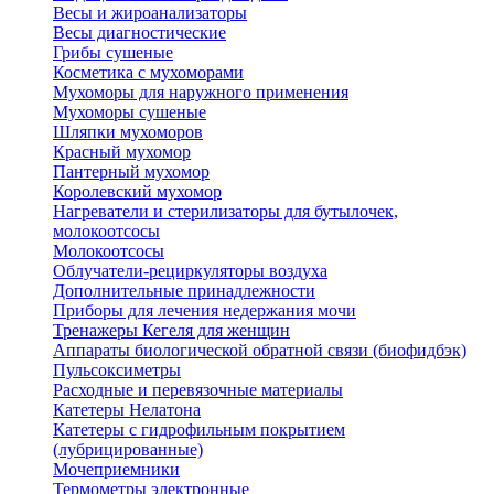
Весы и жироанализаторы
Весы диагностические
Грибы сушеные
Косметика с мухоморами
Мухоморы для наружного применения
Мухоморы сушеные
Шляпки мухоморов
Красный мухомор
Пантерный мухомор
Королевский мухомор
Нагреватели и стерилизаторы для бутылочек,
молокоотсосы
Молокоотсосы
Облучатели-рециркуляторы воздуха
Дополнительные принадлежности
Приборы для лечения недержания мочи
Тренажеры Кегеля для женщин
Аппараты биологической обратной связи (биофидбэк)
Пульсоксиметры
Расходные и перевязочные материалы
Катетеры Нелатона
Катетеры с гидрофильным покрытием
(лубрицированные)
Мочеприемники
Термометры электронные