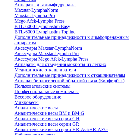
Аппараты для лимфодренажа
Maxstar-LymphaNorm
Maxstar-Lympha Pro
Mego Afek-Lympha Press
BTL-6000 Lymphastim Easy
BTL-6000 Lymphastim Topline
Дополнительные принадлежности к лимфодренажным
аппаратам
Аксесуары Maxstar-LymphaNorm
Аксесуары Maxstar-Lympha Pro
Аксесуары Mego Afek-Lympha Press
Аппараты для отведения мокроты из легких
Медицинские откашливатели
Дополнительные принадлежности к откашливателям
Аппарат биологической обратной связи (Биофидбэк)
Пользовательские системы
Профессиональные комплексы
Весовое оборудование
Микровесы
Аналитические весы
Аналитические весы BM и BM-G
Аналитические весы серии GH
Аналитические весы серии GR
Аналитические весы серии HR-AG/HR-AZG
Лабораторные весы