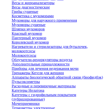
Весы и жироанализаторы
Весы диагностические
Грибы сушеные
Косметика с мухоморами
Мухоморы для наружного применения
Мухоморы сушеные
Шляпки мухоморов
Красный мухомор
Пантерный мухомор
Королевский мухомор
Нагреватели и стерилизаторы для бутылочек,
молокоотсосы
Молокоотсосы
Облучатели-рециркуляторы воздуха
Дополнительные принадлежности
Приборы для лечения недержания мочи
Тренажеры Кегеля для женщин
Аппараты биологической обратной связи (биофидбэк)
Пульсоксиметры
Расходные и перевязочные материалы
Катетеры Нелатона
Катетеры с гидрофильным покрытием
(лубрицированные)
Мочеприемники
Термометры электронные