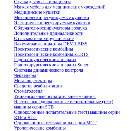
Стулья для врача и пациента
Мягкая мебель для медицинских учреждений
Медицинские кушетки
Механически регулируемые кушетки
Электрически регулируемые кушетки
Облучатели-рециркуляторы воздуха
Дополнительные принадлежности
Отсасыватели хирургические
Вакуумные аспираторы DEVILBISS
Проктологические комбайны
Проктологические комбайны ZERTS
Радиохирургические аппараты
Радиохирургические аппараты Sutter
Системы динамического контроля
Чеквейеры
Металлодетекторы
Средства реабилитации
Стоматология
Универсальные испытательные машины
Настольные одноколонные испытательные (тест)
машины серии STB
Одноколонные испытательные (тест) машины серии
RTF и RTG
Одноколонные тест-машины серии MCT
Урологические комбайны