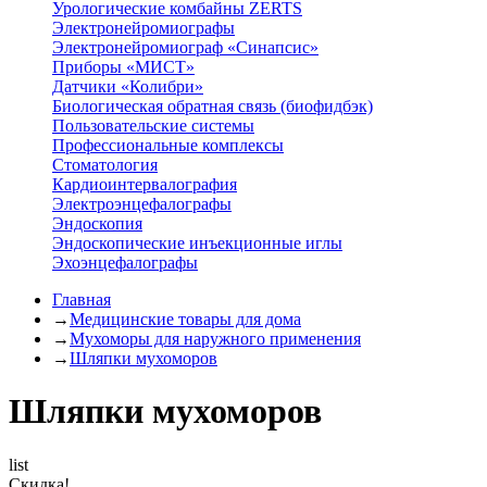
Урологические комбайны ZERTS
Электронейромиографы
Электронейромиограф «Синапсис»
Приборы «МИСТ»
Датчики «Колибри»
Биологическая обратная связь (биофидбэк)
Пользовательские системы
Профессиональные комплексы
Стоматология
Кардиоинтервалография
Электроэнцефалографы
Эндоскопия
Эндоскопические инъекционные иглы
Эхоэнцефалографы
Главная
→
Медицинские товары для дома
→
Мухоморы для наружного применения
→
Шляпки мухоморов
Шляпки мухоморов
list
Скидка!