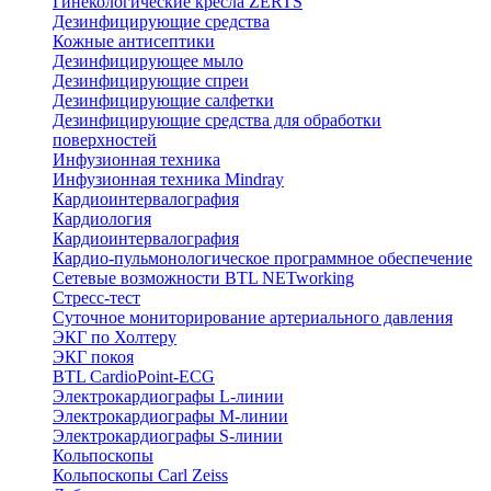
Гинекологические кресла ZERTS
Дезинфицирующие средства
Кожные антисептики
Дезинфицирующее мыло
Дезинфицирующие спреи
Дезинфицирующие салфетки
Дезинфицирующие средства для обработки
поверхностей
Инфузионная техника
Инфузионная техника Mindray
Кардиоинтервалография
Кардиология
Кардиоинтервалография
Кардио-пульмонологическое программное обеспечение
Сетевые возможности BTL NETworking
Стресс-тест
Суточное мониторирование артериального давления
ЭКГ по Холтеру
ЭКГ покоя
BTL CardioPoint-ECG
Электрокардиографы L-линии
Электрокардиографы M-линии
Электрокардиографы S-линии
Кольпоскопы
Кольпоскопы Carl Zeiss