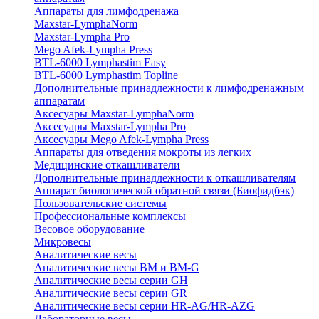
Аппараты для лимфодренажа
Maxstar-LymphaNorm
Maxstar-Lympha Pro
Mego Afek-Lympha Press
BTL-6000 Lymphastim Easy
BTL-6000 Lymphastim Topline
Дополнительные принадлежности к лимфодренажным
аппаратам
Аксесуары Maxstar-LymphaNorm
Аксесуары Maxstar-Lympha Pro
Аксесуары Mego Afek-Lympha Press
Аппараты для отведения мокроты из легких
Медицинские откашливатели
Дополнительные принадлежности к откашливателям
Аппарат биологической обратной связи (Биофидбэк)
Пользовательские системы
Профессиональные комплексы
Весовое оборудование
Микровесы
Аналитические весы
Аналитические весы BM и BM-G
Аналитические весы серии GH
Аналитические весы серии GR
Аналитические весы серии HR-AG/HR-AZG
Лабораторные весы