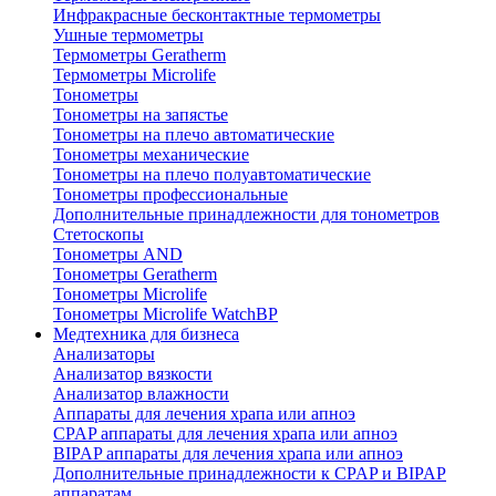
Инфракрасные бесконтактные термометры
Ушные термометры
Термометры Geratherm
Термометры Microlife
Тонометры
Тонометры на запястье
Тонометры на плечо автоматические
Тонометры механические
Тонометры на плечо полуавтоматические
Тонометры профессиональные
Дополнительные принадлежности для тонометров
Стетоскопы
Тонометры AND
Тонометры Geratherm
Тонометры Microlife
Тонометры Microlife WatchBP
Медтехника для бизнеса
Анализаторы
Анализатор вязкости
Анализатор влажности
Аппараты для лечения храпа или апноэ
CPAP аппараты для лечения храпа или апноэ
BIPAP аппараты для лечения храпа или апноэ
Дополнительные принадлежности к CPAP и BIPAP
аппаратам