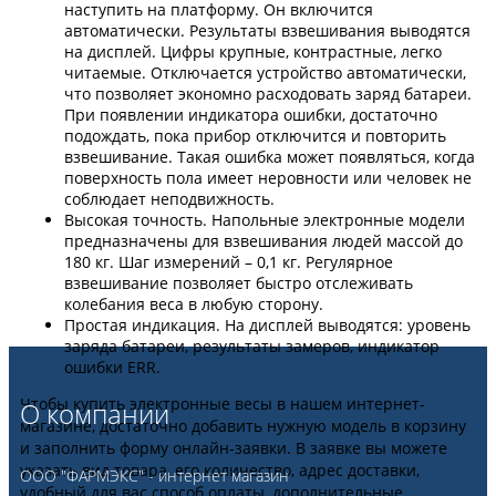
наступить на платформу. Он включится
автоматически. Результаты взвешивания выводятся
на дисплей. Цифры крупные, контрастные, легко
читаемые. Отключается устройство автоматически,
что позволяет экономно расходовать заряд батареи.
При появлении индикатора ошибки, достаточно
подождать, пока прибор отключится и повторить
взвешивание. Такая ошибка может появляться, когда
поверхность пола имеет неровности или человек не
соблюдает неподвижность.
Высокая точность. Напольные электронные модели
предназначены для взвешивания людей массой до
180 кг. Шаг измерений – 0,1 кг. Регулярное
взвешивание позволяет быстро отслеживать
колебания веса в любую сторону.
Простая индикация. На дисплей выводятся: уровень
заряда батареи, результаты замеров, индикатор
ошибки ERR.
Чтобы купить электронные весы в нашем интернет-
О компании
магазине, достаточно добавить нужную модель в корзину
и заполнить форму онлайн-заявки. В заявке вы можете
указать вид товара, его количество, адрес доставки,
ООО "ФАРМЭКС" - интернет магазин
удобный для вас способ оплаты, дополнительные