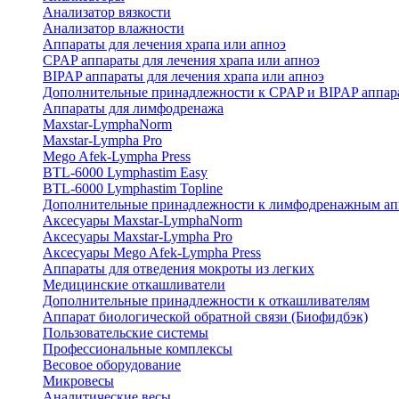
Анализатор вязкости
Анализатор влажности
Аппараты для лечения храпа или апноэ
CPAP аппараты для лечения храпа или апноэ
BIPAP аппараты для лечения храпа или апноэ
Дополнительные принадлежности к CPAP и BIPAP аппар
Аппараты для лимфодренажа
Maxstar-LymphaNorm
Maxstar-Lympha Pro
Mego Afek-Lympha Press
BTL-6000 Lymphastim Easy
BTL-6000 Lymphastim Topline
Дополнительные принадлежности к лимфодренажным ап
Аксесуары Maxstar-LymphaNorm
Аксесуары Maxstar-Lympha Pro
Аксесуары Mego Afek-Lympha Press
Аппараты для отведения мокроты из легких
Медицинские откашливатели
Дополнительные принадлежности к откашливателям
Аппарат биологической обратной связи (Биофидбэк)
Пользовательские системы
Профессиональные комплексы
Весовое оборудование
Микровесы
Аналитические весы