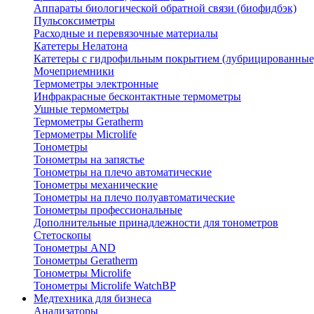
Аппараты биологической обратной связи (биофидбэк)
Пульсоксиметры
Расходные и перевязочные материалы
Катетеры Нелатона
Катетеры с гидрофильным покрытием (лубрицированные
Мочеприемники
Термометры электронные
Инфракрасные бесконтактные термометры
Ушные термометры
Термометры Geratherm
Термометры Microlife
Тонометры
Тонометры на запястье
Тонометры на плечо автоматические
Тонометры механические
Тонометры на плечо полуавтоматические
Тонометры профессиональные
Дополнительные принадлежности для тонометров
Стетоскопы
Тонометры AND
Тонометры Geratherm
Тонометры Microlife
Тонометры Microlife WatchBP
Медтехника для бизнеса
Анализаторы