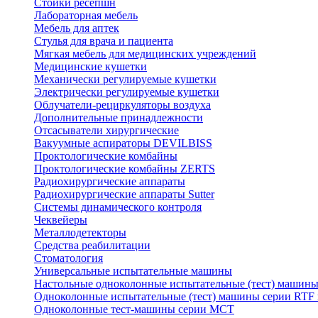
Стойки ресепшн
Лабораторная мебель
Мебель для аптек
Стулья для врача и пациента
Мягкая мебель для медицинских учреждений
Медицинские кушетки
Механически регулируемые кушетки
Электрически регулируемые кушетки
Облучатели-рециркуляторы воздуха
Дополнительные принадлежности
Отсасыватели хирургические
Вакуумные аспираторы DEVILBISS
Проктологические комбайны
Проктологические комбайны ZERTS
Радиохирургические аппараты
Радиохирургические аппараты Sutter
Системы динамического контроля
Чеквейеры
Металлодетекторы
Средства реабилитации
Стоматология
Универсальные испытательные машины
Настольные одноколонные испытательные (тест) машин
Одноколонные испытательные (тест) машины серии RTF
Одноколонные тест-машины серии MCT