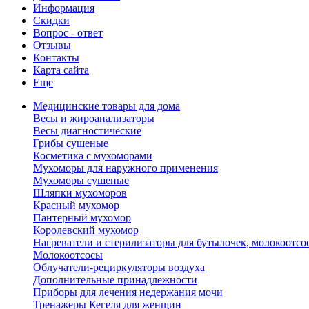
Информация
Скидки
Вопрос - ответ
Отзывы
Контакты
Карта сайта
Еще
Медицинские товары для дома
Весы и жироанализаторы
Весы диагностические
Грибы сушеные
Косметика с мухоморами
Мухоморы для наружного применения
Мухоморы сушеные
Шляпки мухоморов
Красный мухомор
Пантерный мухомор
Королевский мухомор
Нагреватели и стерилизаторы для бутылочек, молокоотсо
Молокоотсосы
Облучатели-рециркуляторы воздуха
Дополнительные принадлежности
Приборы для лечения недержания мочи
Тренажеры Кегеля для женщин