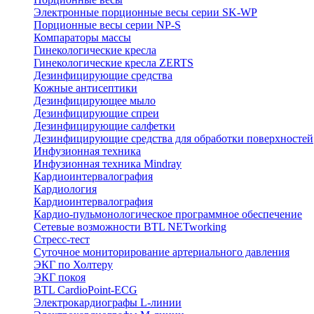
Электронные порционные весы серии SK-WP
Порционные весы серии NP-S
Компараторы массы
Гинекологические кресла
Гинекологические кресла ZERTS
Дезинфицирующие средства
Кожные антисептики
Дезинфицирующее мыло
Дезинфицирующие спреи
Дезинфицирующие салфетки
Дезинфицирующие средства для обработки поверхностей
Инфузионная техника
Инфузионная техника Mindray
Кардиоинтервалография
Кардиология
Кардиоинтервалография
Кардио-пульмонологическое программное обеспечение
Сетевые возможности BTL NETworking
Стресс-тест
Суточное мониторирование артериального давления
ЭКГ по Холтеру
ЭКГ покоя
BTL CardioPoint-ECG
Электрокардиографы L-линии