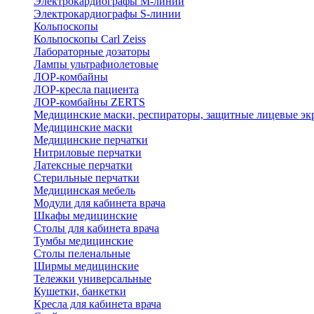
Электрокардиографы M-линии
Электрокардиографы S-линии
Кольпоскопы
Кольпоскопы Carl Zeiss
Лабораторные дозаторы
Лампы ультрафиолетовые
ЛОР-комбайны
ЛОР-кресла пациента
ЛОР-комбайны ZERTS
Медицинские маски, респираторы, защитные лицевые эк
Медицинские маски
Медицинские перчатки
Нитриловые перчатки
Латексные перчатки
Стерильные перчатки
Медицинская мебель
Модули для кабинета врача
Шкафы медицинские
Столы для кабинета врача
Тумбы медицинские
Столы пеленальные
Ширмы медицинские
Тележки универсальные
Кушетки, банкетки
Кресла для кабинета врача