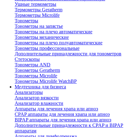
Ушные термометры
Термометры Geratherm
Термометры Microlife
Тонометры
Тонометры на запястье
Тонометры на плечо автоматические
Тонометры механические
Тонометры на плечо полуавтоматические
Тонометры профессиональные
Дополнительные принадлежности для тонометров
Стетоскопы
Тонометры AND
Тонометры Geratherm
Тонометры Microlife
Тонометры Microlife WatchBP
Медтехника для бизнеса
Анализаторы
Анализатор вязкости
Анализатор влажности
Аппараты для лечения храпа или апноэ
CPAP аппараты для лечения храпа или апноэ
BIPAP аппараты для лечения храпа или апноэ
Дополнительные принадлежности к CPAP и BIPAP
аппаратам
Аппараты для лимфодренажа