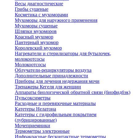
Весы диагностические
Грибы сушеные
Косметика с мухоморами
Мухоморы для наружного применения
Мухоморы сушеные
Шляпки мухоморов
Красный мухомор
Пантерный мухомор
Королевский мухомор
Нагреватели и стерилизаторы для бутылочек,
молокоотсосы
Молокоотсосы
Облучатели-рециркуляторы воздуха
Дополнительные принадлежности
Приборы для лечения недержания мочи
Тренажеры Кегеля для женщин
Аппараты биологической обратной связи (биофидбэк)
Пульсоксиметры
Расходные и перевязочные материалы
Катетеры Нелатона
Катетеры с гидрофильным покрытием
(лубрицированные)
Мочеприемники
Термометры электронные
Инфракрасные бесконтактные термометры