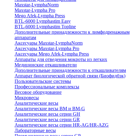
Maxstar-LymphaNorm
Maxstar-Lympha Pro
Mego Afek-Lympha Press
BTL-6000 Lymphastim Easy
BTL-6000 Lymphastim Topline
Дополнительные принадлежности к лимфодренажным
аппаратам
Аксесуары Maxstar-LymphaNorm
Аксесуары Maxstar-Lympha Pro
Аксесуары Mego Afek-Lympha Press
Аппараты для отведения мокроты из легких
Медицинские откашливатели
Дополнительные принадлежности к откашливателям
Аппарат биологической обратной связи (Биофидбэк)
Пользовательские системы
Профессиональные комплексы
Весовое оборудование
Микровесы
Аналитические весы
Аналитические весы BM и BM-G
Аналитические весы серии GH
Аналитические весы серии GR
Аналитические весы серии HR-AG/HR-AZG
Лабораторные весы
Промышленные весы серии GP