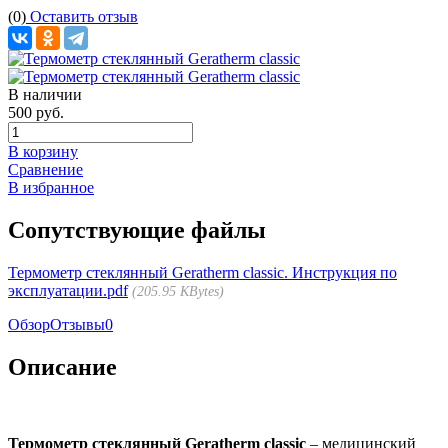
(0)
Оставить отзыв
В наличии
500 руб.
В корзину
Сравнение
В избранное
Сопутствующие файлы
Термометр стеклянный Geratherm classic. Инструкция по
эксплуатации.pdf
205.95 KBytes
Обзор
Отзывы
0
Описание
Термометр стеклянный Geratherm сlassic
– медицинский