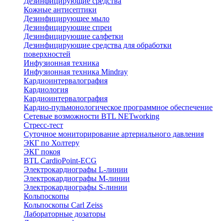
Дезинфицирующие средства
Кожные антисептики
Дезинфицирующее мыло
Дезинфицирующие спреи
Дезинфицирующие салфетки
Дезинфицирующие средства для обработки
поверхностей
Инфузионная техника
Инфузионная техника Mindray
Кардиоинтервалография
Кардиология
Кардиоинтервалография
Кардио-пульмонологическое программное обеспечение
Сетевые возможности BTL NETworking
Стресс-тест
Суточное мониторирование артериального давления
ЭКГ по Холтеру
ЭКГ покоя
BTL CardioPoint-ECG
Электрокардиографы L-линии
Электрокардиографы M-линии
Электрокардиографы S-линии
Кольпоскопы
Кольпоскопы Carl Zeiss
Лабораторные дозаторы