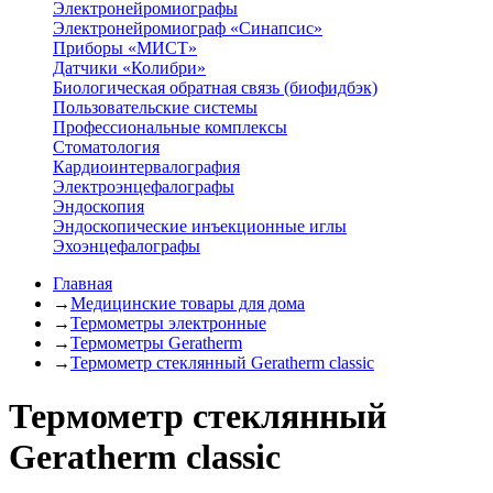
Электронейромиографы
Электронейромиограф «Синапсис»
Приборы «МИСТ»
Датчики «Колибри»
Биологическая обратная связь (биофидбэк)
Пользовательские системы
Профессиональные комплексы
Стоматология
Кардиоинтервалография
Электроэнцефалографы
Эндоскопия
Эндоскопические инъекционные иглы
Эхоэнцефалографы
Главная
→
Медицинские товары для дома
→
Термометры электронные
→
Термометры Geratherm
→
Термометр стеклянный Geratherm classic
Термометр стеклянный
Geratherm classic