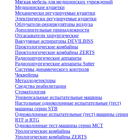
Мягкая мебель для медицинских учреждений
Медицинские кушетки
Механически регулируемые кушетки
Электрически регулируемые кушетки
Облучатели-рециркуляторы воздуха
Дополнительные принадлежности
Отсасыватели хирургические
Вакуумные аспираторы DEVILBISS
Проктологические комбайны
Проктологические комбайны ZERTS
Радиохирургические аппараты
Радиохирургические аппараты Sutter
Системы динамического контроля
Чеквейеры
Металлодетекторы
Средства реабилитации
Стоматология
Универсальные испытательные машины
Настольные одноколонные испытательные (тест)
машины серии STB
Одноколонные испытательные (тест) машины серии
RTF и RTG
Одноколонные тест-машины серии MCT
Урологические комбайны
Урологические комбайны ZERTS